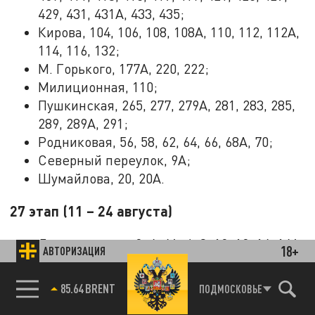
429, 431, 431А, 433, 435;
Кирова, 104, 106, 108, 108А, 110, 112, 112А,
114, 116, 132;
М. Горького, 177А, 220, 222;
Милиционная, 110;
Пушкинская, 265, 277, 279А, 281, 283, 285,
289, 289А, 291;
Родниковая, 56, 58, 62, 64, 66, 68А, 70;
Северный переулок, 9А;
Шумайлова, 20, 20А.
27 этап (11 – 24 августа)
Дзержинского, 2, 4, 4А, 6, 8, 10, 12, 14, 14А,
18+
АВТОРИЗАЦИЯ
22А, 38, 38А, 40, 42, 44, 46, 48, 48А, 48Б, 50,
54, 56, 60, 62;
85.64 BRENT
ПОДМОСКОВЬЕ
Холмогорова, 47, 55, 70, 96, 96 к.2, 98.