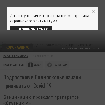
Два покушения и теракт на пляже: хроника
украинского ультиматума
В ПРЯМОМ ЭФИРЕ:
КОРОНАВИРУС
KOMSOMOLSKAYA PRAVDA/GLOBALLOOKPRESS
КАРИНА РОМАНОВА
24 ЯНВАРЯ 21:11
ПОДПИШИТЕСЬ:
Подростков в Подмосковье начали
прививать от Covid-19
Вакцинацию проводят препаратом
«Спутник М».