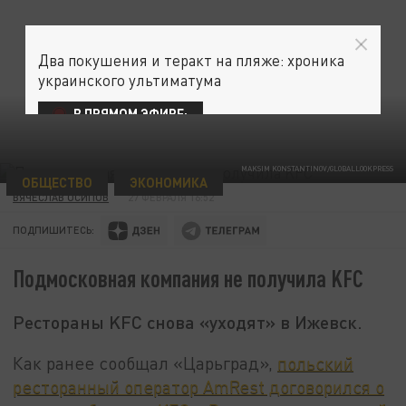
Два покушения и теракт на пляже: хроника
украинского ультиматума
В ПРЯМОМ ЭФИРЕ:
MAKSIM KONSTANTINOV/GLOBALLOOKPRESS
ОБЩЕСТВО
ЭКОНОМИКА
ВЯЧЕСЛАВ ОСИПОВ
27 ФЕВРАЛЯ 16:52
ПОДПИШИТЕСЬ:
Подмосковная компания не получила KFC
Рестораны KFC снова «уходят» в Ижевск.
Как ранее сообщал «Царьград»,
польский
ресторанный оператор AmRest договорился о