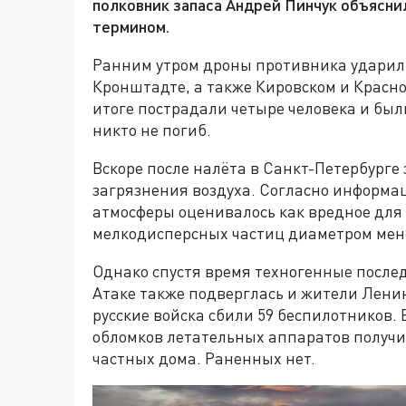
полковник запаса Андрей Пинчук объясни
термином.
Ранним утром дроны противника ударили
Кронштадте, а также Кировском и Красно
итоге пострадали четыре человека и был
никто не погиб.
Вскоре после налёта в Санкт-Петербург
загрязнения воздуха. Согласно информац
атмосферы оценивалось как вредное для 
мелкодисперсных частиц диаметром мене
Однако спустя время техногенные после
Атаке также подверглась и жители Лени
русские войска сбили 59 беспилотников.
обломков летательных аппаратов получ
частных дома. Раненных нет.