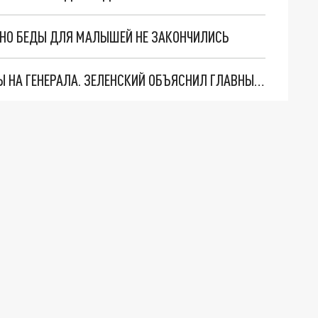
. НО БЕДЫ ДЛЯ МАЛЫШЕЙ НЕ ЗАКОНЧИЛИСЬ
"МЫ ВАС ЗАСТАВИМ": ЖУТКИЕ ДЕТАЛИ ОХОТЫ НА ГЕНЕРАЛА. ЗЕЛЕНСКИЙ ОБЪЯСНИЛ ГЛАВНЫЙ СМЫСЛ ТЕРАКТА В ЦЕНТРЕ МОСКВЫ