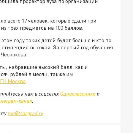
ообщила проректор вуза по организации
ло всего 17 человек, которые сдали три
из трех предметов на 100 баллов.
этом году таких детей будет больше и кто-то
о стипендия высокая. За первый год обучения
 Чеснокова.
ты, набравшие высокий балл, как и
сяч рублей в месяц, также им
ГН Москва
.
няйтесь к нам в соцсетях
Одноклассники
и
елеграм-канал
.
очту
mo@tsargrad.tv