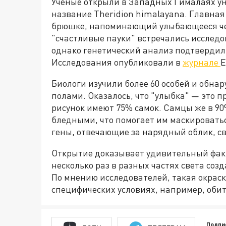
Ученые открыли в Западных Гималаях у
название Theridion himalayana. Главная
брюшке, напоминающий улыбающееся чел
"счастливые пауки" встречались исследо
однако генетический анализ подтвердил:
Исследования опубликовали в
журнале
E
Биологи изучили более 60 особей и обна
полами. Оказалось, что "улыбка" — это 
рисунок имеют 75% самок. Самцы же в 9
бледными, что помогает им маскироватьс
гены, отвечающие за нарядный облик, с
Открытие доказывает удивительный фак
несколько раз в разных частях света со
По мнению исследователей, такая окрас
специфических условиях, например, оби
Подпи