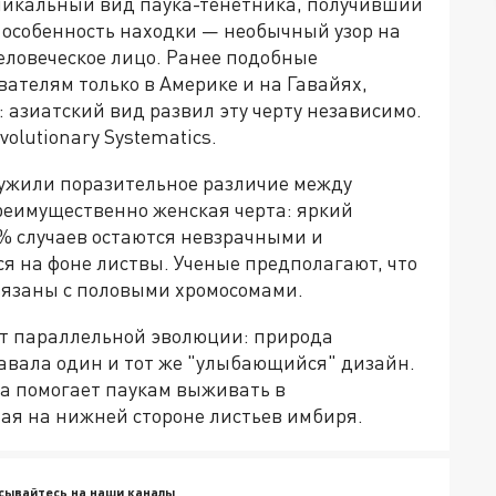
никальный вид паука-тенетника, получивший
 особенность находки — необычный узор на
овеческое лицо. Ранее подобные
вателям только в Америке и на Гавайях,
 азиатский вид развил эту черту независимо.
volutionary Systematics.
ружили поразительное различие между
преимущественно женская черта: яркий
0% случаев остаются невзрачными и
я на фоне листвы. Ученые предполагают, что
вязаны с половыми хромосомами.
т параллельной эволюции: природа
здавала один и тот же "улыбающийся" дизайн.
ка помогает паукам выживать в
тая на нижней стороне листьев имбиря.
сывайтесь на наши каналы