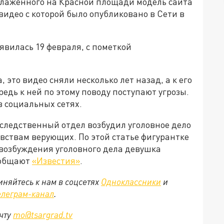
лаженного на Красной площади модель сайта
 видео с которой было опубликовано в Сети в
явилась 19 февраля, с пометкой
, это видео сняли несколько лет назад, а к его
едь к ней по этому поводу поступают угрозы.
в социальных сетях.
ледственный отдел возбудил уголовное дело
увствам верующих. По этой статье фигурантке
 возбуждения уголовного дела девушка
ообщают
«Известия»
.
няйтесь к нам в соцсетях
Одноклассники
и
елеграм-канал
.
очту
mo@tsargrad.tv