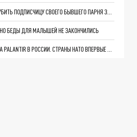
SHOT: МОДЕЛЬ ИЗ ПОДМОСКОВЬЯ УГРОЖАЕТ УБИТЬ ПОДПИСЧИЦУ СВОЕГО БЫВШЕГО ПАРНЯ ЗА ЛАЙК ПОД ПОСТОМ
. НО БЕДЫ ДЛЯ МАЛЫШЕЙ НЕ ЗАКОНЧИЛИСЬ
"ОЧЕНЬ ПЛОХИЕ НОВОСТИ": БОЛЬШАЯ ОШИБКА PALANTIR В РОССИИ. СТРАНЫ НАТО ВПЕРВЫЕ ЗА СВО ОСТАНОВИЛИ ПОСТАВКИ ОРУЖИЯ. ВСУ ТЕРЯЮТ ПРИГРАНИЧЬЕ?