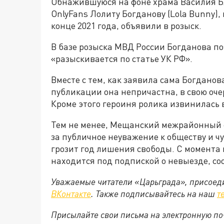
Обнажившуюся на фоне храма Василия Б
OnlyFans Лолиту Богданову (Lola Bunny),
конце 2021 года, объявили в розыск.
В базе розыска МВД России Богданова по
«разыскивается по статье УК РФ».
Вместе с тем, как заявила сама Богданова
публикации она непричастна, в свою очер
Кроме этого героиня ролика извинилась 
Тем не менее, Мещанский межрайонный с
за публичное неуважение к обществу и ч
грозит год лишения свободы. С момента
находится под подпиской о невыезде, с
Уважаемые читатели «Царьграда», присоеди
ВКонтакте
. Также подписывайтесь на наш
т
Присылайте свои письма на электронную п