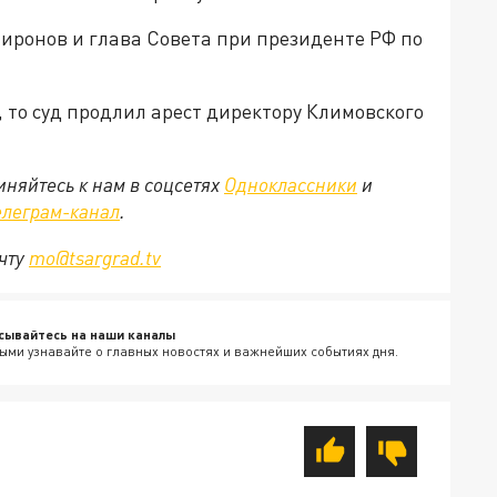
иронов и глава Совета при президенте РФ по
, то суд продлил арест директору Климовского
няйтесь к нам в соцсетях
Одноклассники
и
елеграм-канал
.
очту
mo@tsargrad.tv
сывайтесь на наши каналы
ыми узнавайте о главных новостях и важнейших событиях дня.