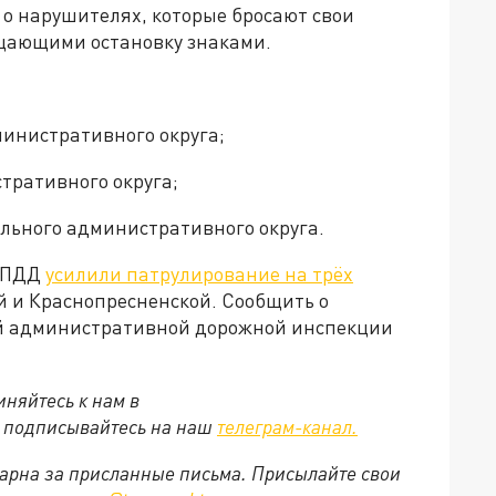
 о нарушителях, которые бросают свои
ещающими остановку знаками.
министративного округа;
тративного округа;
ального административного округа.
я ПДД
усилили патрулирование на трёх
й и Краснопресненской. Сообщить о
й административной дорожной инспекции
няйтесь к нам в
е подписывайтесь на наш
телеграм-канал.
арна за присланные письма. Присылайте свои