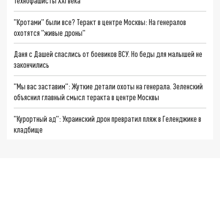
Технофашисты XXI века
"Кротами" были все? Теракт в центре Москвы: На генералов
охотятся "живые дроны"
Даня с Дашей спаслись от боевиков ВСУ. Но беды для малышей не
закончились
"Мы вас заставим": Жуткие детали охоты на генерала. Зеленский
объяснил главный смысл теракта в центре Москвы
"Курортный ад": Украинский дрон превратил пляж в Геленджике в
кладбище