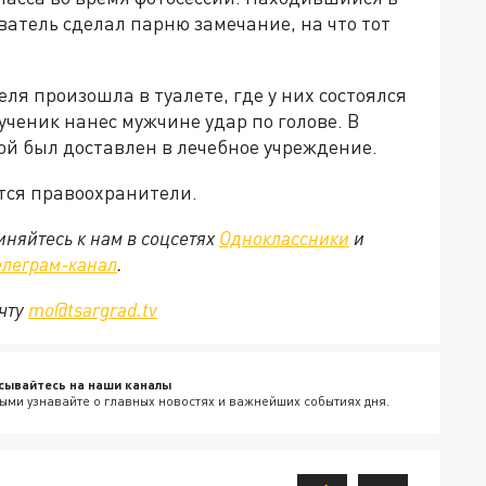
ватель сделал парню замечание, на что тот
ля произошла в туалете, где у них состоялся
ученик нанес мужчине удар по голове. В
мой был доставлен в лечебное учреждение.
тся правоохранители.
няйтесь к нам в соцсетях
Одноклассники
и
елеграм-канал
.
очту
mo@tsargrad.tv
сывайтесь на наши каналы
ыми узнавайте о главных новостях и важнейших событиях дня.