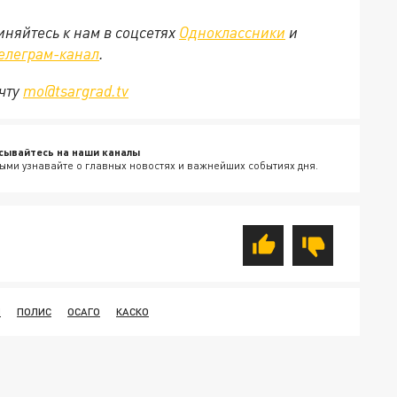
няйтесь к нам в соцсетях
Одноклассники
и
елеграм-канал
.
очту
mo@tsargrad.tv
сывайтесь на наши каналы
ыми узнавайте о главных новостях и важнейших событиях дня.
Ы
ПОЛИС
ОСАГО
КАСКО