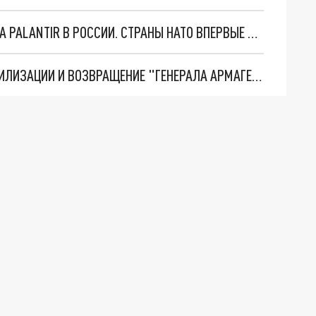
"ОЧЕНЬ ПЛОХИЕ НОВОСТИ": БОЛЬШАЯ ОШИБКА PALANTIR В РОССИИ. СТРАНЫ НАТО ВПЕРВЫЕ ЗА СВО ОСТАНОВИЛИ ПОСТАВКИ ОРУЖИЯ. ВСУ ТЕРЯЮТ ПРИГРАНИЧЬЕ?
ТРИ ГЛАВНЫХ ИНСАЙДА ОБ СВО. ОТМЕНА МОБИЛИЗАЦИИ И ВОЗВРАЩЕНИЕ "ГЕНЕРАЛА АРМАГЕДДОНА"? ОТЛИЧНЫЕ НОВОСТИ, КОТОРЫЕ ЖДАЛИ ВСЕ