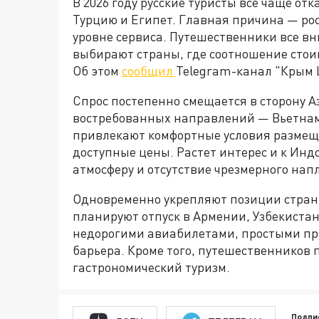
В 2026 году русские туристы все чаще о
Турцию и Египет. Главная причина — ро
уровне сервиса. Путешественники все в
выбирают страны, где соотношение стои
Об этом
сообщил
Telegram-канал "Крым L
Спрос постепенно смещается в сторону А
востребованных направлений — Вьетнам
привлекают комфортные условия размеще
доступные цены. Растет интерес и к Инд
атмосферу и отсутствие чрезмерного на
Одновременно укрепляют позиции страны
планируют отпуск в Армении, Узбекиста
недорогими авиабилетами, простыми пра
барьера. Кроме того, путешественников
гастрономический туризм.
Подпи