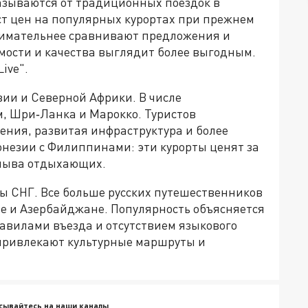
тказываются от традиционных поездок в
ст цен на популярных курортах при прежнем
нимательнее сравнивают предложения и
мости и качества выглядит более выгодным.
ive".
зии и Северной Африки. В числе
, Шри‑Ланка и Марокко. Туристов
ния, развитая инфраструктура и более
онезии с Филиппинами: эти курорты ценят за
плыва отдыхающих.
 СНГ. Все больше русских путешественников
не и Азербайджане. Популярность объясняется
вилами въезда и отсутствием языкового
 привлекают культурные маршруты и
сывайтесь на наши каналы