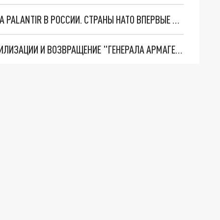
"ОЧЕНЬ ПЛОХИЕ НОВОСТИ": БОЛЬШАЯ ОШИБКА PALANTIR В РОССИИ. СТРАНЫ НАТО ВПЕРВЫЕ ЗА СВО ОСТАНОВИЛИ ПОСТАВКИ ОРУЖИЯ. ВСУ ТЕРЯЮТ ПРИГРАНИЧЬЕ?
ТРИ ГЛАВНЫХ ИНСАЙДА ОБ СВО. ОТМЕНА МОБИЛИЗАЦИИ И ВОЗВРАЩЕНИЕ "ГЕНЕРАЛА АРМАГЕДДОНА"? ОТЛИЧНЫЕ НОВОСТИ, КОТОРЫЕ ЖДАЛИ ВСЕ