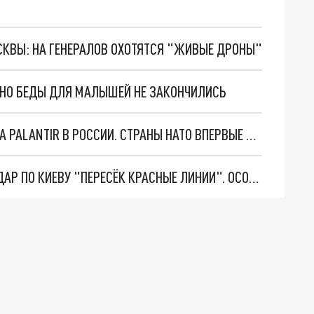
ОСКВЫ: НА ГЕНЕРАЛОВ ОХОТЯТСЯ "ЖИВЫЕ ДРОНЫ"
. НО БЕДЫ ДЛЯ МАЛЫШЕЙ НЕ ЗАКОНЧИЛИСЬ
"ОЧЕНЬ ПЛОХИЕ НОВОСТИ": БОЛЬШАЯ ОШИБКА PALANTIR В РОССИИ. СТРАНЫ НАТО ВПЕРВЫЕ ЗА СВО ОСТАНОВИЛИ ПОСТАВКИ ОРУЖИЯ. ВСУ ТЕРЯЮТ ПРИГРАНИЧЬЕ?
"ТЕРПЕНИЕ ПУТИНА ЛОПНУЛО". РЕКОРДНЫЙ УДАР ПО КИЕВУ "ПЕРЕСЁК КРАСНЫЕ ЛИНИИ". ОСОБЫЕ СПЕЦЫ КНДР НА ЛБС? ТАЙНЫЕ ПЕРЕГОВОРЫ ЕВРОПЫ И МОСКВЫ