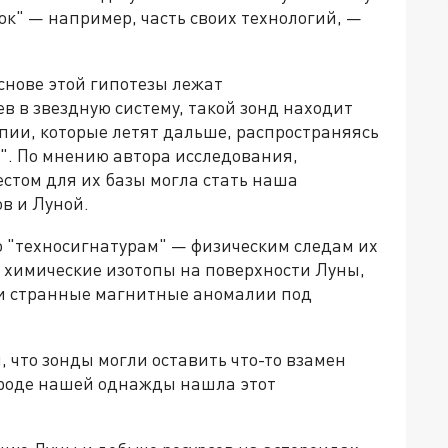
ок" — например, часть своих технологий, —
основе этой гипотезы лежат
 в звездную систему, такой зонд находит
опии, которые летят дальше, распространяясь
с". По мнению автора исследования,
стом для их базы могла стать наша
ов и Луной.
 "техносигнатурам" — физическим следам их
е химические изотопы на поверхности Луны,
ли странные магнитные аномалии под
, что зонды могли оставить что-то взамен
вроде нашей однажды нашла этот