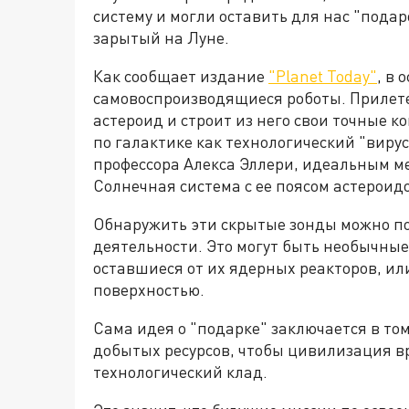
систему и могли оставить для нас "подар
зарытый на Луне.
Как сообщает издание
"Planet Today"
, в 
самовоспроизводящиеся роботы. Прилетев
астероид и строит из него свои точные к
по галактике как технологический "виру
профессора Алекса Эллери, идеальным ме
Солнечная система с ее поясом астероид
Обнаружить эти скрытые зонды можно по
деятельности. Это могут быть необычны
оставшиеся от их ядерных реакторов, и
поверхностью.
Сама идея о "подарке" заключается в том
добытых ресурсов, чтобы цивилизация 
технологический клад.