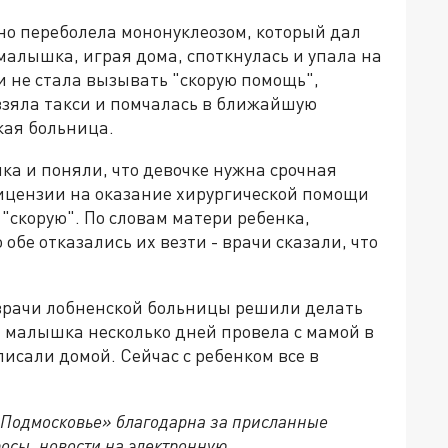
но переболела мононуклеозом, который дал
 малышка, играя дома, споткнулась и упала на
и не стала вызывать "скорую помощь",
взяла такси и помчалась в ближайшую
кая больница.
ка и поняли, что девочке нужна срочная
ицензии на оказание хирургической помощи
"скорую". По словам матери ребенка,
обе отказались их везти - врачи сказали, что
а врачи лобненской больницы решили делать
 малышка несколько дней провела с мамой в
писали домой. Сейчас с ребенком все в
 Подмосковье» благодарна за присланные
осы, новости на электронную