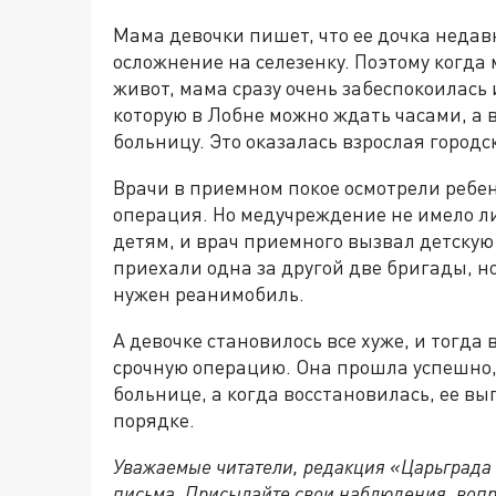
Мама девочки пишет, что ее дочка недав
осложнение на селезенку. Поэтому когда
живот, мама сразу очень забеспокоилась 
которую в Лобне можно ждать часами, а 
больницу. Это оказалась взрослая городс
Врачи в приемном покое осмотрели ребен
операция. Но медучреждение не имело л
детям, и врач приемного вызвал детскую 
приехали одна за другой две бригады, но 
нужен реанимобиль.
А девочке становилось все хуже, и тогд
срочную операцию. Она прошла успешно,
больнице, а когда восстановилась, ее вы
порядке.
Уважаемые читатели, редакция «Царьграда
письма. Присылайте свои наблюдения, вопр