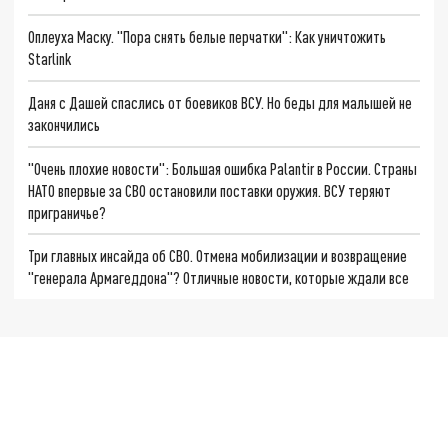
Оплеуха Маску. "Пора снять белые перчатки": Как уничтожить
Starlink
Даня с Дашей спаслись от боевиков ВСУ. Но беды для малышей не
закончились
"Очень плохие новости": Большая ошибка Palantir в России. Страны
НАТО впервые за СВО остановили поставки оружия. ВСУ теряют
приграничье?
Три главных инсайда об СВО. Отмена мобилизации и возвращение
"генерала Армагеддона"? Отличные новости, которые ждали все