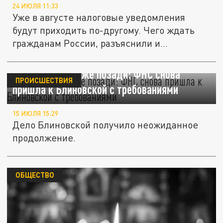
24 ИЮЛЯ 11:33
Уже в августе налоговые уведомления
будут приходить по-другому. Чего ждать
гражданам России, разъяснили и...
Казалось, все уже позади: ФНС снова
ПРОИСШЕСТВИЯ
пришла к Блиновской с требованиями
15 ИЮЛЯ 15:29
Дело Блиновской получило неожиданное
продолжение.
ОБЩЕСТВО