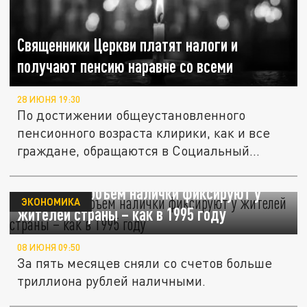
Священники Церкви платят налоги и
получают пенсию наравне со всеми
28 ИЮНЯ 19:30
По достижении общеустановленного
пенсионного возраста клирики, как и все
граждане, обращаются в Социальный...
Рекордный объем налички фиксируют у
ЭКОНОМИКА
жителей страны – как в 1995 году
08 ИЮНЯ 09:50
За пять месяцев сняли со счетов больше
триллиона рублей наличными.