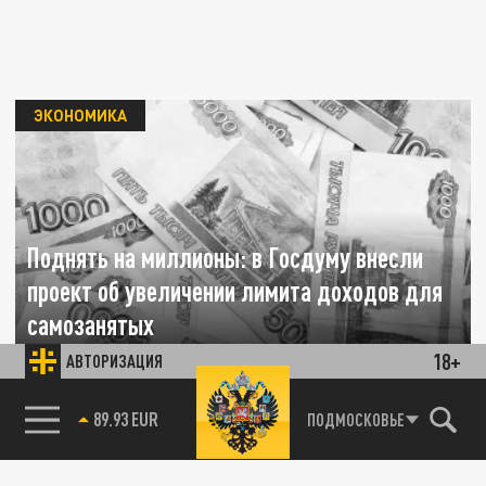
ЭКОНОМИКА
Поднять на миллионы: в Госдуму внесли
проект об увеличении лимита доходов для
самозанятых
18+
АВТОРИЗАЦИЯ
04 ИЮНЯ 06:52
Депутаты от "Новых людей" уже внесли в
85.64 BRENT
ПОДМОСКОВЬЕ
Госдуму законопроект об увеличении
лимита дохода самозанятых....