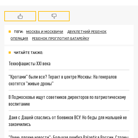
ТЕГИ:
МОСКВА И МОСКВИЧИ
ДВУХЛЕТНИЙ РЕБЕНОК
ОПЕРАЦИЯ
РЕБЕНОК ПРОГЛОТИЛ БАТАРЕЙКУ
ЧИТАЙТЕ ТАКЖЕ:
Технофашисты XXI века
"Кротами" были все? Теракт в центре Москвы: На генералов
охотятся "живые дроны"
В Подмосковье ищут советников директоров по патриотическому
воспитанию
Даня с Дашей спаслись от боевиков ВСУ. Но беды для малышей не
закончились
"Очень плохие новости": Большая ошибка Palantir в России. Страны