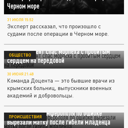
Черном море
31 ИЮЛЯ 15:52
Эксперт рассказал, что произошло с
судами после операции в Черном море.
Хирург Доцент спас морпеха с пробитым
ОБЩЕСТВО
сердцем на передовой
30 ИЮНЯ 21:48
Команда Доцента — это бывшие врачи из
крымских больниц, выпускники военных
академий и добровольцы.
Жительнице Симферополя по ошибке
ПРОИСШЕСТВИЯ
вырезали матку после гибели младенца