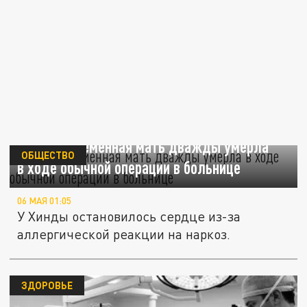
Mirror: беременная мать дважды умерла
ОБЩЕСТВО
в ходе обычной операции в больнице
06 МАЯ 01:05
У Хинды остановилось сердце из-за
аллергической реакции на наркоз.
ЗДОРОВЬЕ