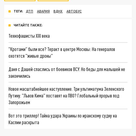
ТЕГИ:
ДТП
АВАРИЯ
ВДНХ
АВТОБУС
ЧИТАЙТЕ ТАКЖЕ:
Технофашисты XXI века
"Кротами" были все? Теракт в центре Москвы: На генералов
охотятся "живые дроны"
Даня с Дашей спаслись от боевиков ВСУ. Но беды для малышей не
закончились
Новое масштабнейшее наступление. Три ультиматума Зеленского
Путину. "Львов Кима" поставят на ПВО? Глобальный прорыв под
Запорожьем
Вот это триллер! Тайна удара Украины по иранскому судну на
Каспии раскрыта