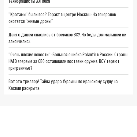
Технофашисты XXI века
"Кротами" были все? Теракт в центре Москвы: На генералов
охотятся "живые дроны"
Даня с Дашей спаслись от боевиков ВСУ. Но беды для малышей не
закончились
"Очень плохие новости": Большая ошибка Palantir в России. Страны
НАТО впервые за СВО остановили поставки оружия. ВСУ теряют
приграничье?
Вот это триллер! Тайна удара Украины по иранскому судну на
Каспии раскрыта