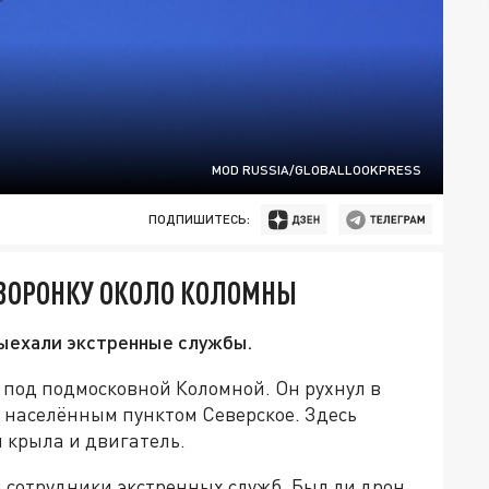
MOD RUSSIA/GLOBALLOOKPRESS
ПОДПИШИТЕСЬ:
 ВОРОНКУ ОКОЛО КОЛОМНЫ
ыехали экстренные службы.
под подмосковной Коломной. Он рухнул в
 населённым пунктом Северское. Здесь
 крыла и двигатель.
 сотрудники экстренных служб. Был ли дрон