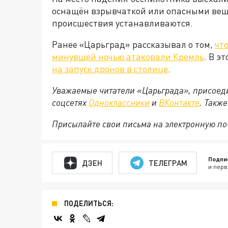
оснащён взрывчаткой или опасными веще
происшествия устанавливаются.
Ранее «Царьград» рассказывал о том,
чт
минувшей ночью атаковали Кремль
. В э
на запуск дронов в столице
.
Уважаемые читатели «Царьграда», присоеди
соцсетях
Одноклассники
и
ВКонтакте
. Такж
Присылайте свои письма на электронную п
Подпи
ДЗЕН
ТЕЛЕГРАМ
и перв
ПОДЕЛИТЬСЯ: