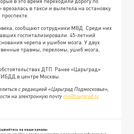
торые в это время переходили дорогу по
 врезалась в такси и вылетела на остановку.
м проспекте.
ловека, сообщают сотрудники МВД. Среди них
давших госпитализировали. 45-летний
снования черепа и ушибом мозга. У двух
венные травмы, переломы, ушиб мозга,
обстоятельствах ДТП. Ранее «Царьград»
ГИБДД в центре Москвы.
делиться с редакцией «Царьград Подмосковье»,
ости на электронную почту
mo@tsargrad.tv
сывайтесь на наши каналы
ыми узнавайте о главных новостях и важнейших событиях дня.