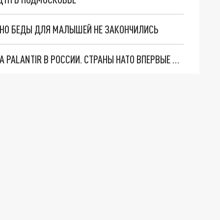
. НО БЕДЫ ДЛЯ МАЛЫШЕЙ НЕ ЗАКОНЧИЛИСЬ
"ОЧЕНЬ ПЛОХИЕ НОВОСТИ": БОЛЬШАЯ ОШИБКА PALANTIR В РОССИИ. СТРАНЫ НАТО ВПЕРВЫЕ ЗА СВО ОСТАНОВИЛИ ПОСТАВКИ ОРУЖИЯ. ВСУ ТЕРЯЮТ ПРИГРАНИЧЬЕ?