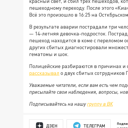
красный свет, и сбил трёх пешеходов, ко
пешеходному переходу. После этого «Киа»
Всё это произошло в 16:25 на Осткбрьско
В результате аварии пострадали три че
— 14-летняя девочка-подросток. Постра
пешеход находится в коме с переломом о
других сбитых диагностировали множест
гематомы и шок.
Полицейские разбираются в причинах и 
рассказывал
о двух сбитых сотрудников 
Уважаемые читатели, если вам есть чем по
присылайте свои наблюдения, вопросы, нов
Подписывайтесь на нашу
группу в ВК
Подпи
ДЗЕН
ТЕЛЕГРАМ
и перв