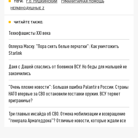
ТЕГИ:
Г.О. ПУШКИНСКИЙ
ГУМАНИТАРНАЯ ПОМОЩЬ
НЕРАВНОДУШНЫЕ Z
ЧИТАЙТЕ ТАКЖЕ:
Технофашисты XXI века
Оплеуха Маску. "Пора снять белые перчатки": Как уничтожить
Starlink
Даня с Дашей спаслись от боевиков ВСУ. Но беды для малышей не
закончились
"Очень плохие новости": Большая ошибка Palantir в России. Страны
НАТО впервые за СВО остановили поставки оружия. ВСУ теряют
приграничье?
Три главных инсайда об СВО. Отмена мобилизации и возвращение
"генерала Армагеддона"? Отличные новости, которые ждали все