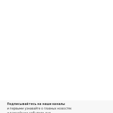
Подписывайтесь на наши каналы
и первыми узнавайте о главных новостях
и важнейших событиях дня.