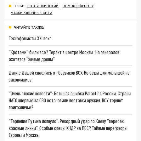
ТЕГИ:
Г.О. ПУШКИНСКИЙ
ПОМОЩЬ ФРОНТУ
МАСКИРОВОЧНЫЕ СЕТИ
ЧИТАЙТЕ ТАКЖЕ:
Технофашисты XXI века
"Кротами" были все? Теракт в центре Москвы: На генералов
охотятся "живые дроны"
Даня с Дашей спаслись от боевиков ВСУ. Но беды для малышей не
закончились
"Очень плохие новости": Большая ошибка Palantir в России. Страны
НАТО впервые за СВО остановили поставки оружия. ВСУ теряют
приграничье?
"Терпение Путина лопнуло". Рекордный удар по Киеву "пересёк
красные линии". Особые спецы КНДР на ЛБС? Тайные переговоры
Европы и Москвы