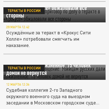
Никто не согласен: приговор по делу о
теракте в «Крокусе» обжаловали все
ТЕРАКТЫ В РОССИИ
стороны
28 МАРТА 12:42
Осуждённые за теракт в «Крокус Сити
Холле» потребовали смягчить им
наказание.
"Крокус". Срочное сообщение: Убийцам
русских дали пожизненное. 15 человек
ТЕРАКТЫ В РОССИИ
домой не вернутся
12 МАРТА 12:36
Судебная коллегия 2-го Западного
окружного военного суда на выездном
заседании в Московском городском суде...