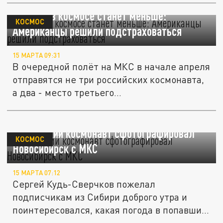
Русских в космосе станет меньше:
КОСМОС
Американцы решили подстраховаться
15 МАРТА 09:31
В очередной полёт на МКС в начале апреля
отправятся не три российских космонавта,
а два - место третьего...
Российский космонавт сфотографировал
КОСМОС
Новосибирск с МКС
15 МАРТА 07:12
Сергей Кудь-Сверчков пожелал
подписчикам из Сибири доброго утра и
поинтересовался, какая погода в попавших
на...