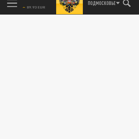
85.64 BRENT
ПОДМОСКОВЬЕ
КОСМОС
"Звезде" перекрыли кислород. Российский
космонавт заклеил вторую трещину в
модуле МКС
10 МАРТА 22:50
Российский космонавт Сергей Рыжиков в
среду заклеил вторую трещину в корпусе
российского модуля МКС. "Звезде"...