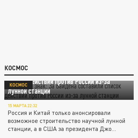
КОСМОС
"Зловещий знак": За Байдена составили
список действий против России из-за
КОСМОС
лунной станции
15 МАРТА 22:32
Россия и Китай только анонсировали
возможное строительство научной лунной
станции, а в США за президента Джо...