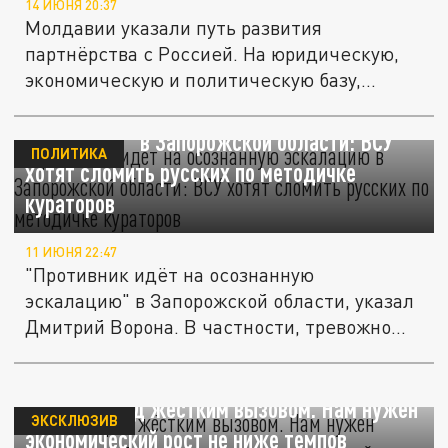
14 ИЮНЯ 20:37
Молдавии указали путь развития
партнёрства с Россией. На юридическую,
экономическую и политическую базу,...
"Противник идёт на осознанную
эскалацию" в Запорожской области: ВСУ
ПОЛИТИКА
хотят сломить русских по методичке
кураторов
11 ИЮНЯ 22:47
"Противник идёт на осознанную
эскалацию" в Запорожской области, указал
Дмитрий Ворона. В частности, тревожно...
Россия перед жёстким вызовом. Нам нужен
ЭКСКЛЮЗИВ
экономический рост не ниже темпов