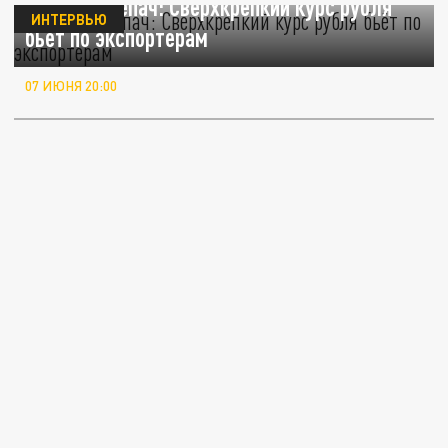
Андрей Клепач: Сверхкрепкий курс рубля
ИНТЕРВЬЮ
бьёт по экспортерам
07 ИЮНЯ 20:00