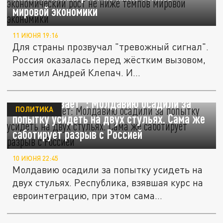
мировой экономики
11 ИЮНЯ 19:16
Для страны прозвучал "тревожный сигнал".
Россия оказалась перед жёстким вызовом,
заметил Андрей Клепач. И...
"Так не бывает": Молдавию осадили за
ПОЛИТИКА
попытку усидеть на двух стульях. Сама же
саботирует разрыв с Россией
10 ИЮНЯ 22:45
Молдавию осадили за попытку усидеть на
двух стульях. Республика, взявшая курс на
евроинтеграцию, при этом сама...