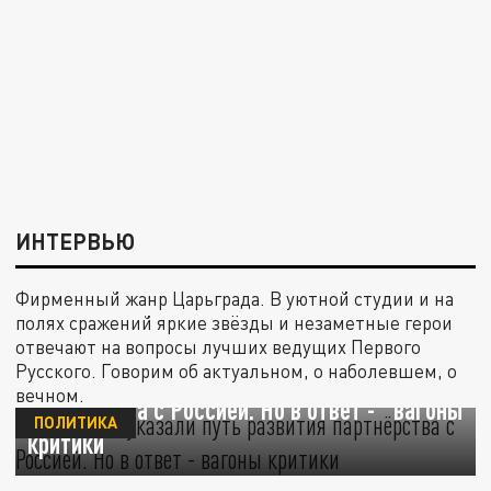
ИНТЕРВЬЮ
Фирменный жанр Царьграда. В уютной студии и на
полях сражений яркие звёзды и незаметные герои
отвечают на вопросы лучших ведущих Первого
Молдавии указали путь развития
Русского. Говорим об актуальном, о наболевшем, о
вечном.
партнёрства с Россией. Но в ответ - "вагоны
ПОЛИТИКА
критики"