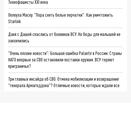
Технофашисты XXI века
Оплеуха Маску. "Пора снять белые перчатки": Как уничтожить
Starlink
Даня с Дашей спаслись от боевиков ВСУ. Но беды для малышей не
закончились
"Очень плохие новости": Большая ошибка Palantir в России. Страны
НАТО впервые за СВО остановили поставки оружия. ВСУ теряют
приграничье?
Три главных инсайда об СВО. Отмена мобилизации и возвращение
"генерала Армагеддона"? Отличные новости, которые ждали все