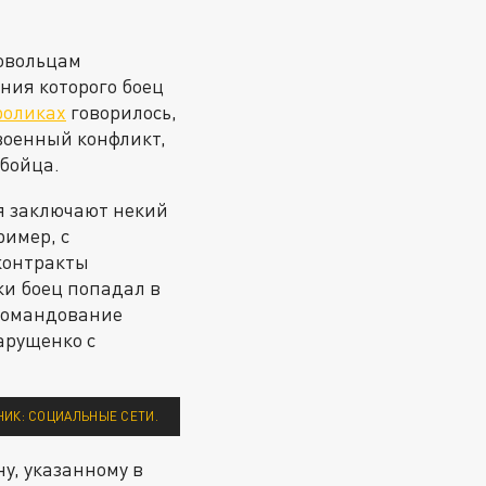
овольцам
ения которого боец
роликах
говорилось,
военный конфликт,
 бойца.
я заключают некий
ример, с
 контракты
и боец попадал в
 командование
арущенко с
НИК: СОЦИАЛЬНЫЕ СЕТИ.
у, указанному в