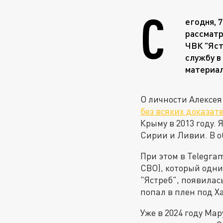
С
егодня, 
рассматр
ЧВК "Яст
службу в
материал
О личности Алексея
без всяких доказат
Крыму в 2013 году. 
Сирии и Ливии. В о
При этом в Telegra
СВО), который одн
"Ястреб", появилас
попал в плен под Х
Уже в 2024 году Ма