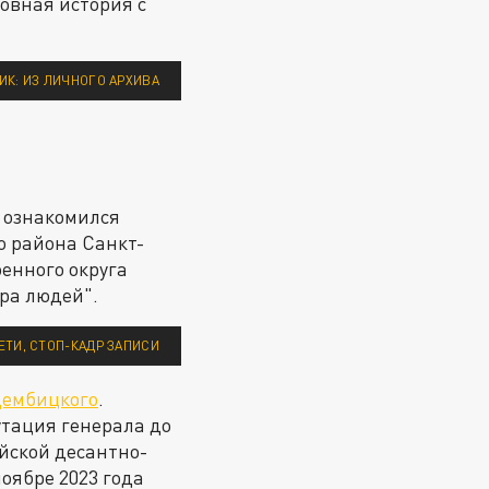
ловная история с
ИК: ИЗ ЛИЧНОГО АРХИВА
и ознакомился
о района Санкт-
енного округа
ра людей".
ЕТИ, СТОП-КАДР ЗАПИСИ
Дембицкого
.
утация генерала до
йской десантно-
 ноябре 2023 года