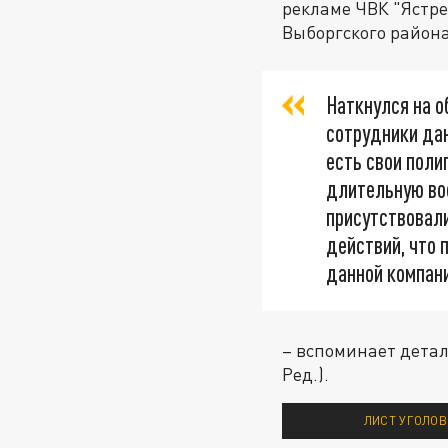
рекламе ЧВК "Ястре
Выборгского района
Наткнулся на о
сотрудники дан
есть свои поли
длительную вое
присутствовали
действий, что 
данной компани
– вспоминает детал
Ред.).
ЛИСТ УГОЛОВ