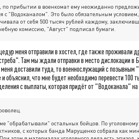
, по прибытии в военкомат ему неожиданно предлож
 с "Водоканалом". Это было обязательным условием,
ивала от себя 500 тысяч рублей каждому, заключивш
ебную комиссию, "Август" подписал бумаги.
цедур меня отправили в хостел, где также проживали д
стреба". Там мы ждали отправки в место дислокации в 
 меня доставили туда, то военнослужащий с позывным 
 и объяснил, что мне будет необходимо перевести 100 т
еления с выплаты, которая придёт от "Водоканала" на 
роволец.
ме "обрабатывали" остальных бойцов. По уголовному
ктников, с которых банда Марущенко собрала как ми
При этом в материалах уголовного дела есть эпизод, 