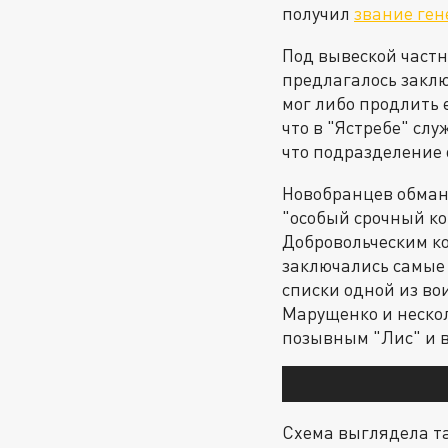
получил
звание ге
Под вывеской част
предлагалось заклю
мог либо продлить 
что в "Ястребе" сл
что подразделение 
Новобранцев обман
"особый срочный ко
Добровольческим ко
заключались самые
списки одной из во
Марущенко и неско
позывным "Лис" и 
Схема выглядела та