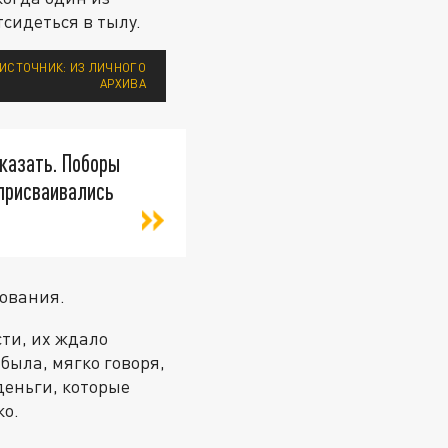
тсидеться в тылу.
 ИСТОЧНИК: ИЗ ЛИЧНОГО
АРХИВА
оказать. Поборы
 присваивались
дования.
ти, их ждало
была, мягко говоря,
еньги, которые
ко.