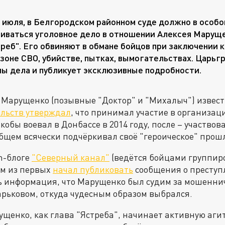
7 июля, в Белгородском районном суде должно в особ
иваться уголовное дело в отношении Алексея Маруще
реб". Его обвиняют в обмане бойцов при заключении 
 зоне СВО, убийстве, пытках, вымогательствах. Царьг
ы дела и публикует эксклюзивные подробности.
 Марущенко (позывные "Доктор" и "Михалыч") извест
ельств утверждал
, что принимал участие в организац
Якобы воевал в Донбассе в 2014 году, после – участвов
бщем всячески подчёркивал своё "героическое" прош
m-блоге
"Северный канал"
(ведётся бойцами группиро
им из первых
начал публиковать
сообщения о преступ
ь информация, что Марущенко был судим за мошенниче
арьковом, откуда чудесным образом выбрался.
рущенко, как глава "Ястреба", начинает активную аг