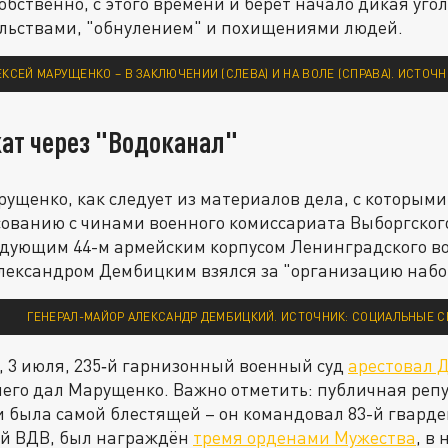
бственно, с этого времени и берёт начало дикая уго
льствами, "обнулением" и похищениями людей.
СЕЙ МАРУЩЕНКО – В ЗАКЛЮЧЕНИИ (СЛЕВА) И НА ВОЛЕ (СПРАВА). ИСТОЧН
кат через "Водоканал"
рущенко, как следует из материалов дела, с которым
сованию с чинами военного комиссариата Выборгског
ндующим 44-м армейским корпусом Ленинградского во
лександром Дембицким взялся за "организацию набо
ГЕНЕРАЛ-МАЙОР АЛЕКСАНДР ДЕМБИЦКИЙ. ИСТОЧНИК: СОЦИАЛЬНЫЕ С
 3 июля, 235‑й гарнизонный военный суд
арестовал 
его дал Марущенко. Важно отметить: публичная реп
 была самой блестящей – он командовал 83-й гварде
й ВДВ, был награждён
тремя орденами Мужества
, в