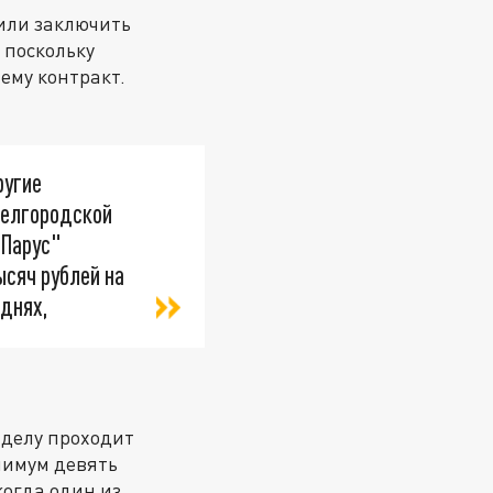
или заключить
 поскольку
ему контракт.
ругие
Белгородской
"Парус"
ысяч рублей на
днях,
 делу проходит
нимум девять
когда один из