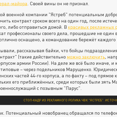
нерал-майора
. Своей вины он не признал.
ной военной компании "Ястреб" потенциальным добр
чить контракт сроком всего на один год, после истеч
его, либо отправиться домой. В
красивых рекламных 
ужат профессионалы своего дела, прошедшие не один 
отлично оснащено, а командование бережёт каждого
ывали, рассказывая байки, что бойцы подразделени
нтракт" (такие действительно
можно заключить
, нап
рпусом армии России). На деле же всё было иначе, и
 типовые – через подельников Марущенко. Юридическ
инских частей 44-го корпуса, а по факту – под прямое
льких его приближённых, среди которых были зять М
военнослужащий с позывным "Парус".
СТОП-КАДР ИЗ РЕКЛАМНОГО РОЛИКА ЧВК "ЯСТРЕБ". ИСТОЧ
к. Потенциальный новобранец обращался по телефон