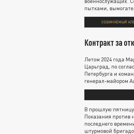
военнослужащих. Со
пытками, вымогате
ОБВИНЯЕМЫЙ АЛЕК
Контракт за от
Летом 2024 года Ма
Царьград, по согла
Петербурга и кома
генерал-майором А
В прошлую пятницу,
Показания против н
последнего времени
штурмовой бригадо