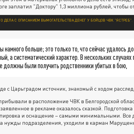
оге заплатил "Доктору" 1,3 миллиона рублей, чтобы о
О ДЕЛА С ОПИСАНИЕМ ВЫМОГАТЕЛЬСТВА ДЕНЕГ У БОЙЦОВ ЧВК "ЯСТРЕБ".
 намного больше; это только то, что сейчас удалось д
вый, а систематический характер. В нескольких случаях
е должны были получить родственники убитых в бою,
еде с Царьградом источник, знакомый с ходом рассле
прибывали в расположение ЧВК в Белгородской облас
 заявленное в рекламе оказалось сказкой. Подготовка 
ипировка и оснащение – самыми минимальными. Все д
на нужды подразделения, уходили в карман Марущен