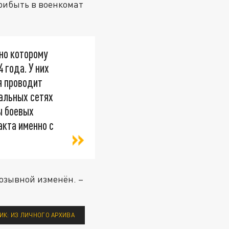
прибыть в военкомат
но которому
 года. У них
я проводит
иальных сетях
ы боевых
акта именно с
Позывной изменён. –
ИК: ИЗ ЛИЧНОГО АРХИВА