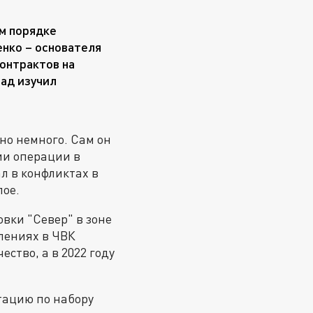
ом порядке
нко – основателя
контрактов на
рад изучил
но немного. Сам он
ии операции в
ал в конфликтах в
лое.
вки "Север" в зоне
лениях в ЧВК
ство, а в 2022 году
итацию по набору