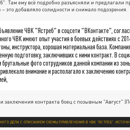
б". Там ему всё подробно разъясняли и предлагали 
 – это добавляло солидности и снимало подозрения.
бъявление ЧВК "Ястреб" в соцсети "ВКонтакте", соглас
ного ЧВК имеют опыт участия в боевых действиях с 2014
гоны, инструктора, хорошая материальная база. Компани
нную подготовку, заключивших с ними контракт. В соц
 брутальные фото сотрудников данной компании из зон
привлекало внимание и располагало к заключению контр
ей,
и заключения контракта боец с позывным "Август" (
НОГО ДЕЛА С ОПИСАНИЕМ СХЕМЫ ПРИВЛЕЧЕНИЯ В ЧВК "ЯСТРЕБ". ИСТОЧН