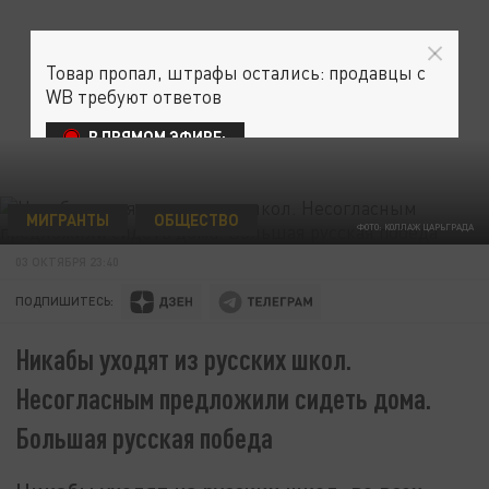
Товар пропал, штрафы остались: продавцы с
WB требуют ответов
В ПРЯМОМ ЭФИРЕ:
МИГРАНТЫ
ОБЩЕСТВО
ФОТО: КОЛЛАЖ ЦАРЬГРАДА
03 ОКТЯБРЯ 23:40
ПОДПИШИТЕСЬ:
Никабы уходят из русских школ.
Несогласным предложили сидеть дома.
Большая русская победа