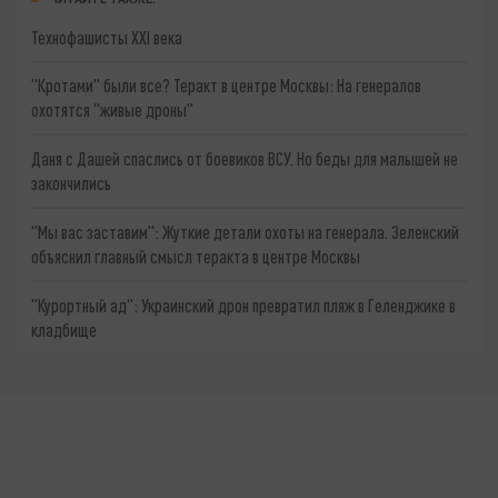
Технофашисты XXI века
"Кротами" были все? Теракт в центре Москвы: На генералов
охотятся "живые дроны"
Даня с Дашей спаслись от боевиков ВСУ. Но беды для малышей не
закончились
"Мы вас заставим": Жуткие детали охоты на генерала. Зеленский
объяснил главный смысл теракта в центре Москвы
"Курортный ад": Украинский дрон превратил пляж в Геленджике в
кладбище