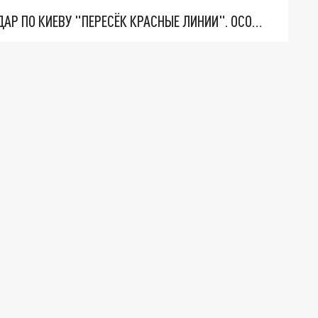
"ТЕРПЕНИЕ ПУТИНА ЛОПНУЛО". РЕКОРДНЫЙ УДАР ПО КИЕВУ "ПЕРЕСЁК КРАСНЫЕ ЛИНИИ". ОСОБЫЕ СПЕЦЫ КНДР НА ЛБС? ТАЙНЫЕ ПЕРЕГОВОРЫ ЕВРОПЫ И МОСКВЫ