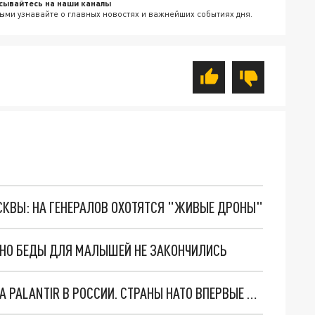
сывайтесь на наши каналы
ыми узнавайте о главных новостях и важнейших событиях дня.
ОСКВЫ: НА ГЕНЕРАЛОВ ОХОТЯТСЯ "ЖИВЫЕ ДРОНЫ"
. НО БЕДЫ ДЛЯ МАЛЫШЕЙ НЕ ЗАКОНЧИЛИСЬ
"ОЧЕНЬ ПЛОХИЕ НОВОСТИ": БОЛЬШАЯ ОШИБКА PALANTIR В РОССИИ. СТРАНЫ НАТО ВПЕРВЫЕ ЗА СВО ОСТАНОВИЛИ ПОСТАВКИ ОРУЖИЯ. ВСУ ТЕРЯЮТ ПРИГРАНИЧЬЕ?