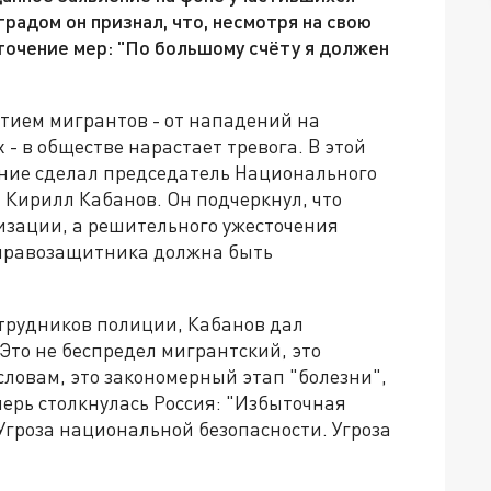
градом он признал, что, несмотря на свою
очение мер: "По большому счёту я должен
стием мигрантов - от нападений на
- в обществе нарастает тревога. В этой
ние сделал председатель Национального
 Кирилл Кабанов. Он подчеркнул, что
изации, а решительного ужесточения
к правозащитника должна быть
трудников полиции, Кабанов дал
Это не беспредел мигрантский, это
словам, это закономерный этап "болезни",
перь столкнулась Россия: "Избыточная
 Угроза национальной безопасности. Угроза