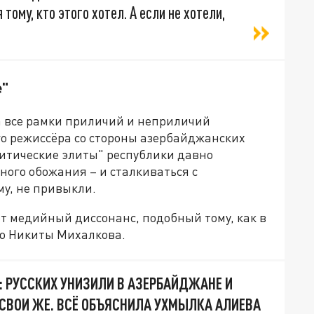
тому, кто этого хотел. А если не хотели,
е"
а все рамки приличий и неприличий
го режиссёра со стороны азербайджанских
литические элиты" республики давно
ного обожания – и сталкиваться с
му, не привыкли.
ет медийный диссонанс, подобный тому, как в
ию Никиты Михалкова.
: РУССКИХ УНИЗИЛИ В АЗЕРБАЙДЖАНЕ И
СВОИ ЖЕ. ВСЁ ОБЪЯСНИЛА УХМЫЛКА АЛИЕВА