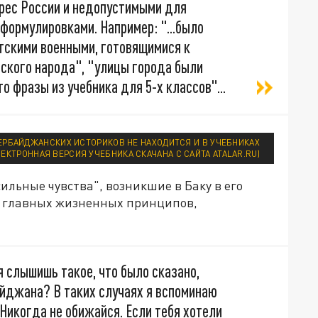
рес России и недопустимыми для
формулировками. Например: "...было
етскими военными, готовящимися к
ского народа", "улицы города были
 фразы из учебника для 5-х классов"...
ЕРБАЙДЖАНСКИХ ИСТОРИКОВ НЕ НАХОДИТСЯ И В УЧЕБНИКАХ
ЛЕКТРОННАЯ ВЕРСИЯ УЧЕБНИКА СКАЧАНА С САЙТА ATALAR.RU)
ильные чувства", возникшие в Баку в его
их главных жизненных принципов,
бя слышишь такое, что было сказано,
айджана? В таких случаях я вспоминаю
"Никогда не обижайся. Если тебя хотели