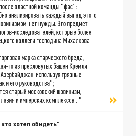
ь после властной команды "фас":
бно анализировать каждый выпад этого
шовинизмом, нет нужды. Это предмет
логов-исследователей, которые более
ецкого коллеги господина Михалкова –
торговая марка старческого бреда,
кая-то из пресловутых башен Кремля
а Азербайджан, используя грязные
ак и его руководства";
тся старый московский шовинизм,
славия и имперских комплексов…".
 кто хотел обидеть"