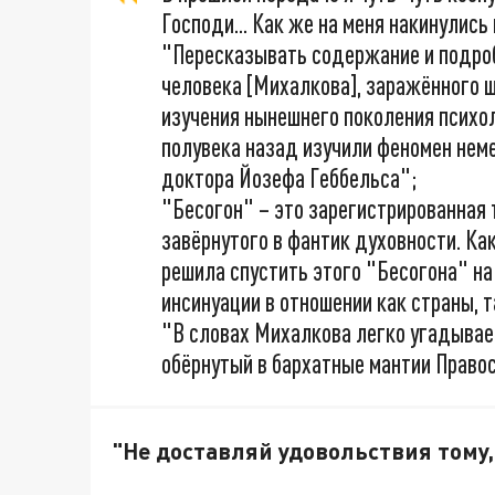
Господи... Как же на меня накинулис
"Пересказывать содержание и подро
человека [Михалкова], заражённого 
изучения нынешнего поколения психо
полувека назад изучили феномен нем
доктора Йозефа Геббельса";
"Бесогон" – это зарегистрированная 
завёрнутого в фантик духовности. Ка
решила спустить этого "Бесогона" н
инсинуации в отношении как страны, т
"В словах Михалкова легко угадывае
обёрнутый в бархатные мантии Право
"Не доставляй удовольствия тому,