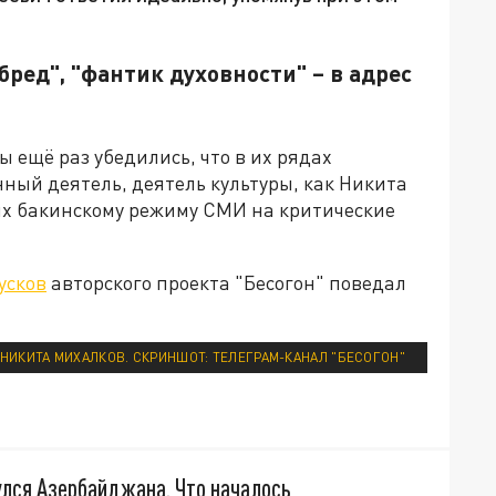
бред", "фантик духовности" – в адрес
ы ещё раз убедились, что в их рядах
ый деятель, деятель культуры, как Никита
ых бакинскому режиму СМИ на критические
усков
авторского проекта "Бесогон" поведал
НИКИТА МИХАЛКОВ. СКРИНШОТ: ТЕЛЕГРАМ-КАНАЛ "БЕСОГОН"
улся Азербайджана. Что началось,