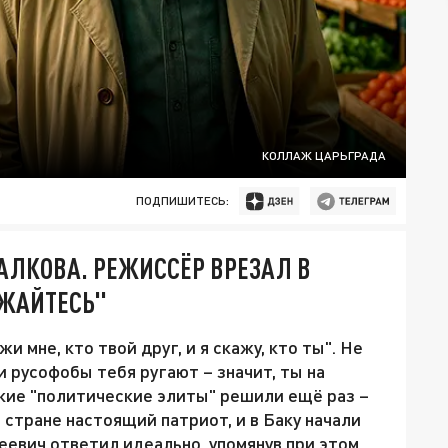
КОЛЛАЖ ЦАРЬГРАДА
ПОДПИШИТЕСЬ:
АЛКОВА. РЕЖИССЁР ВРЕЗАЛ В
ИЖАЙТЕСЬ"
мне, кто твой друг, и я скажу, кто ты". Не
и русофобы тебя ругают – значит, ты на
кие "политические элиты" решили ещё раз –
й стране настоящий патриот, и в Баку начали
еевич ответил идеально, упомянув при этом