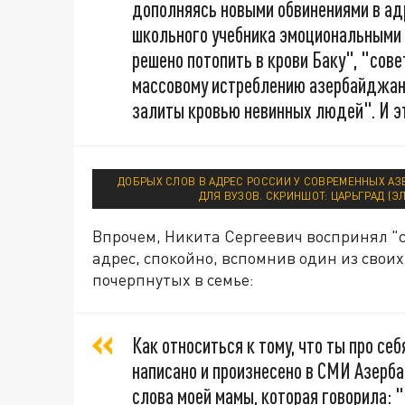
дополняясь новыми обвинениями в ад
школьного учебника эмоциональными 
решено потопить в крови Баку", "сов
массовому истреблению азербайджан
залиты кровью невинных людей". И это
ДОБРЫХ СЛОВ В АДРЕС РОССИИ У СОВРЕМЕННЫХ АЗ
ДЛЯ ВУЗОВ. СКРИНШОТ: ЦАРЬГРАД (Э
Впрочем, Никита Сергеевич воспринял "с
адрес, спокойно, вспомнив один из сво
почерпнутых в семье:
Как относиться к тому, что ты про се
написано и произнесено в СМИ Азерб
слова моей мамы, которая говорила: 