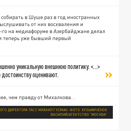
е собирать в Шуше раз в год иностранных
выслушивать от них восхваления и
5-го на медиафоруме в Азербайджане делал
я теперь уже бывший первый
ршенно уникальную внешнюю политику. <…>
о достоинству оценивают.
нее, чем правду от Михалкова…
ГО ДИРЕКТОРА ТАСС МИХАИЛ ГУСМАН. ФОТО: КУЗЬМИЧЁНОК
ВАСИЛИЙ/АГЕНТСТВО "МОСКВА"