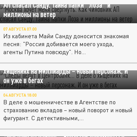
АП спасал Санду. Тайна папки "Лоза" и
миллионы на ветер
07 АВГУСТА 07:00
Из кабинета Майи Санду доносится знакомая
песня: "Россия добивается моего ухода,
агенты Путина повсюду". Но...
Следы ведут в Центробанк… В деле о
хищениях на миллиарды – новый персонаж. И
он уже в бегах
04 АВГУСТА 18:00
В деле о мошенничестве в Агентстве по
страхованию вкладов – новый поворот и новый
фигурант. С детективными,...
Под ударом не только WB, но и каждый
"магазин на районе". Всплыли документы о