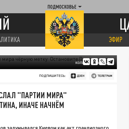
ПОДМОСКОВЬЕ
ИЙ
Ц
АЛИТИКА
ЭФИР
КОЛЛАЖ ЦАРЬГРАДА
ПОДПИШИТЕСЬ:
ОСЛАЛ "ПАРТИИ МИРА"
УТИНА, ИНАЧЕ НАЧНЁМ
ов задумывался Киевом как акт грандиозного