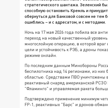
стратегического шантажа. Зеленский был
способную остановить Кремль и принуди
обернуться для Банковой совсем не тем б
ошиблись – и с адресатом, и с методами.
Ночь на 17 мая 2026 года побила все ан
переход на новый качественный уровень:
многослойную операцию, в которой враг
цели и устойчивость к РЭБ, а дроны пок
режиме онлайн.
По последним данным Минобороны Росси
беспилотника над 14 регионами, из них 
областью. Средствами ПВО уничтожены 
реактивный снаряд американской РСЗО 
"Фламинго" и управляемая ракета больш
Подтверждено применение минимум четыр
FP-1, реактивных "Барс" и дронов-обман