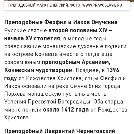
ПРЕПОДОБНЫЙ МАРК ПЕЧЕРСКИЙ. ФОТО: WWW.PRAVOSLAVIE.RU
Преподобные Феофил и Иаков Омучские
.
второй половины
XIV
–
Русские святые
начала
XV
столетия
, в молодые годы
совершавшие монашеские духовные подвиги
на острове Коневце вместе с тогда ещё
преподобным Арсением,
совсем юным
Коневским чудотворцем
1396
. Позднее, в
году
от Рождества Христова, отцы Феофил и
Иаков основали на реке Омуче близ города
Порхова монашескую пустынь в честь
Успения Пресвятой Богородицы. Оба старца
около 1412 года
мирно почили
от Рождества
Христова.
Преподобный Лаврентий Черниговский
.