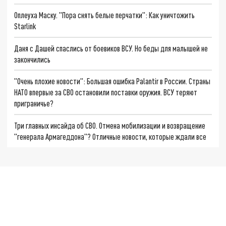
Оплеуха Маску. "Пора снять белые перчатки": Как уничтожить
Starlink
Даня с Дашей спаслись от боевиков ВСУ. Но беды для малышей не
закончились
"Очень плохие новости": Большая ошибка Palantir в России. Страны
НАТО впервые за СВО остановили поставки оружия. ВСУ теряют
приграничье?
Три главных инсайда об СВО. Отмена мобилизации и возвращение
"генерала Армагеддона"? Отличные новости, которые ждали все