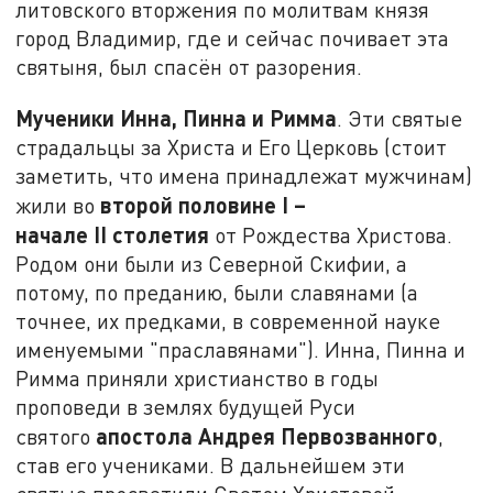
литовского вторжения по молитвам князя
город Владимир, где и сейчас почивает эта
святыня, был спасён от разорения.
Мученики Инна, Пинна и Римма
. Эти святые
страдальцы за Христа и Его Церковь (стоит
заметить, что имена принадлежат мужчинам)
второй половине
I
–
жили во
начале
II
столетия
от Рождества Христова.
Родом они были из Северной Скифии, а
потому, по преданию, были славянами (а
точнее, их предками, в современной науке
именуемыми "праславянами"). Инна, Пинна и
Римма приняли христианство в годы
проповеди в землях будущей Руси
апостола Андрея Первозванного
святого
,
став его учениками. В дальнейшем эти