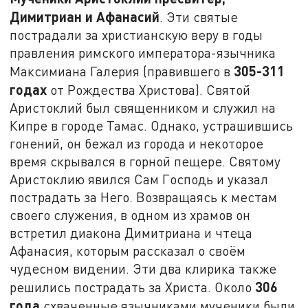
Димитриан и Афанасий
. Эти святые
пострадали за христианскую веру в годы
правления римского императора-язычника
305-311
Максимиана Галерия (правившего в
годах
от Рождества Христова). Святой
Аристоклий был священником и служил на
Кипре в городе Тамас. Однако, устрашившись
гонений, он бежал из города и некоторое
время скрывался в горной пещере. Святому
Аристоклию явился Сам Господь и указал
пострадать за Него. Возвращаясь к местам
своего служения, в одном из храмов он
встретил диакона Димитриана и чтеца
Афанасия, которым рассказал о своём
чудесном видении. Эти два клирика также
306
решились пострадать за Христа. Около
года
схваченные язычниками мученики были