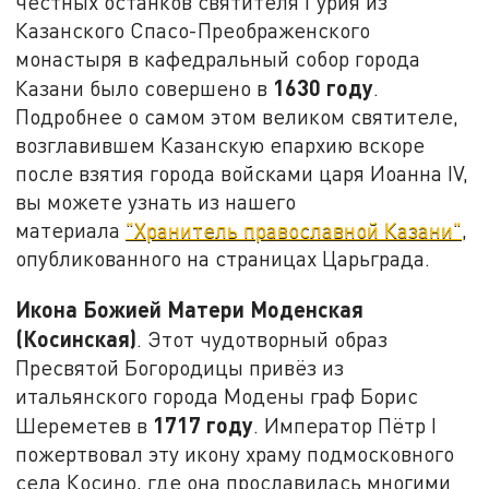
честных останков святителя Гурия из
Казанского Спасо-Преображенского
монастыря в кафедральный собор города
1630 году
Казани было совершено в
.
Подробнее о самом этом великом святителе,
возглавившем Казанскую епархию вскоре
после взятия города войсками царя Иоанна IV,
вы можете узнать из нашего
материала
"Хранитель православной Казани"
,
опубликованного на страницах Царьграда.
Икона Божией Матери Моденская
(Косинская)
. Этот чудотворный образ
Пресвятой Богородицы привёз из
итальянского города Модены граф Борис
1717 году
Шереметев в
. Император Пётр I
пожертвовал эту икону храму подмосковного
села Косино, где она прославилась многими