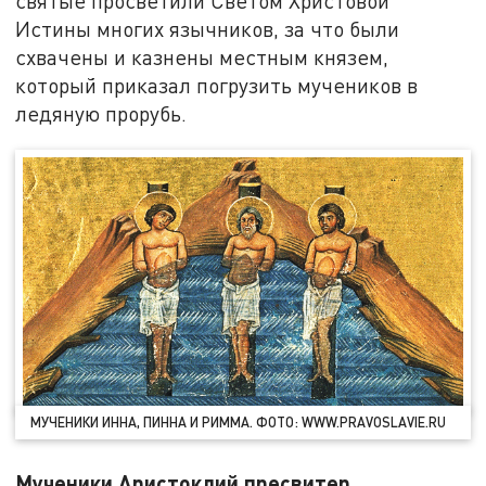
святые просветили Светом Христовой
Истины многих язычников, за что были
схвачены и казнены местным князем,
который приказал погрузить мучеников в
ледяную прорубь.
МУЧЕНИКИ ИННА, ПИННА И РИММА. ФОТО: WWW.PRAVOSLAVIE.RU
Мученики Аристоклий пресвитер,