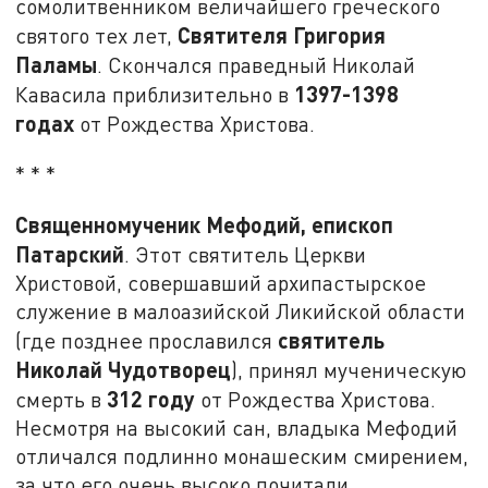
сомолитвенником величайшего греческого
Святителя Григория
святого тех лет,
Паламы
. Скончался праведный Николай
1397-1398
Кавасила приблизительно в
годах
от Рождества Христова.
* * *
Священномученик Мефодий, епископ
Патарский
. Этот святитель Церкви
Христовой, совершавший архипастырское
служение в малоазийской Ликийской области
святитель
(где позднее прославился
Николай Чудотворец
), принял мученическую
312 году
смерть в
от Рождества Христова.
Несмотря на высокий сан, владыка Мефодий
отличался подлинно монашеским смирением,
за что его очень высоко почитали