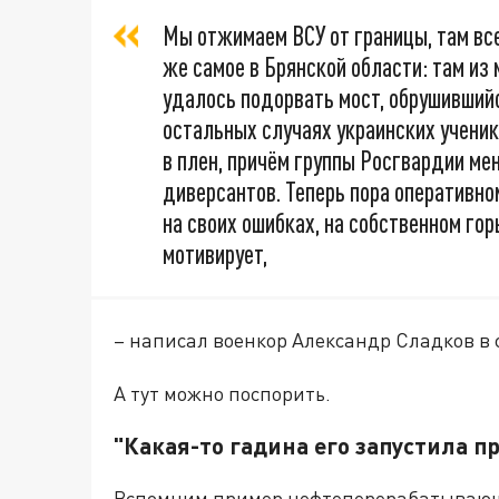
Мы отжимаем ВСУ от границы, там все
же самое в Брянской области: там и
удалось подорвать мост, обрушивший
остальных случаях украинских учени
в плен, причём группы Росгвардии ме
диверсантов. Теперь пора оперативно
на своих ошибках, на собственном гор
мотивирует,
– написал военкор Александр Сладков в 
А тут можно поспорить.
"Какая-то гадина его запустила п
Вспомним пример нефтеперерабатывающе