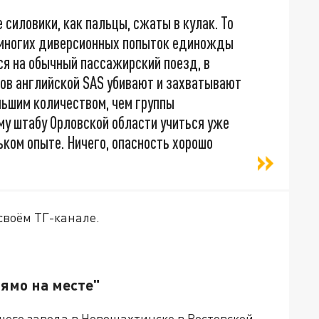
 силовики, как пальцы, сжаты в кулак. То
з многих диверсионных попыток единожды
ся на обычный пассажирский поезд, в
ков английской SAS убивают и захватывают
ньшим количеством, чем группы
му штабу Орловской области учиться уже
ьком опыте. Ничего, опасность хорошо
своём ТГ-канале.
рямо на месте"
го завода в Новошахтинске в Ростовской