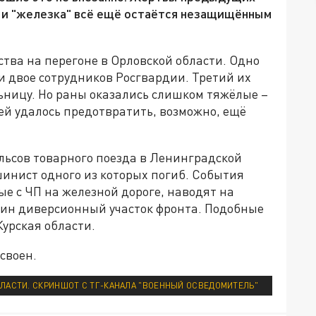
, и "железка" всё ещё остаётся незащищённым
ства на перегоне в Орловской области. Одно
ли двое сотрудников Росгвардии. Третий их
льницу. Но раны оказались слишком тяжёлые –
ей удалось предотвратить, возможно, ещё
рельсов товарного поезда в Ленинградской
шинист одного из которых погиб. События
ые с ЧП на железной дороге, наводят на
один диверсионный участок фронта. Подобные
урская области.
усвоен.
ЛАСТИ. СКРИНШОТ С ТГ-КАНАЛА "ВОЕННЫЙ ОСВЕДОМИТЕЛЬ"