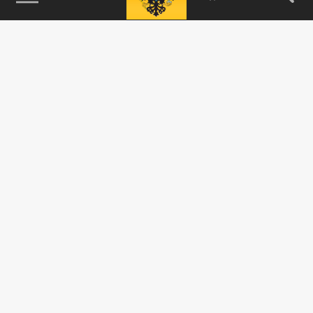
115093, г. Москва, переулок Партийный,
д.1, к.57, стр.3, эт.1, пом.I, ком.45