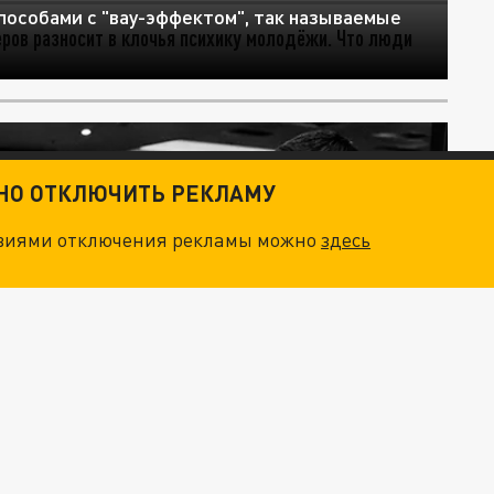
пособами с "вау-эффектом", так называемые
ТНО ОТКЛЮЧИТЬ РЕКЛАМУ
овиями отключения рекламы можно
здесь
мекерство – большая западня: