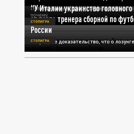
"У Италии украинство головного
Популярные у подростков развлечения пр
почему.
от поста тренера сборной по футб
СТОПИГРА
России
Очередное доказательство, что о лозунге
СТОПИГРА