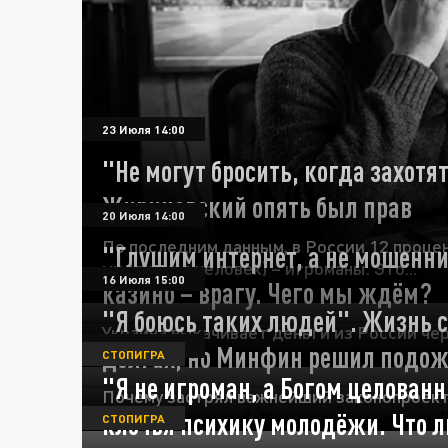
23 Июля 14:00
"Не могут бросить, когда захотя
Жириновский опять был прав
20 Июля 14:00
По последним данным, в России 12 проце
"Глушим интернет, а не мошенни
миллионов человек) – игроманы. Это...
16 Июля 15:00
казино – врагу. Чего мы ждём?
"Я боюсь таких людей". Жизнь с
Украина выкачивает деньги из России че
15 Июля 12:00
долгах, но Минфин решил подо
СТОПИГРА
"Я не игроман, а Богом целованн
Почему застрял важнейший законопроект
клочья психику молодёжи. Что 
СТОПИГРА