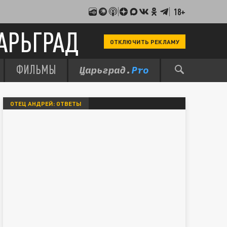
18+
АРЬГРАД
ОТКЛЮЧИТЬ РЕКЛАМУ
ФИЛЬМЫ
ОТЕЦ АНДРЕЙ: ОТВЕТЫ