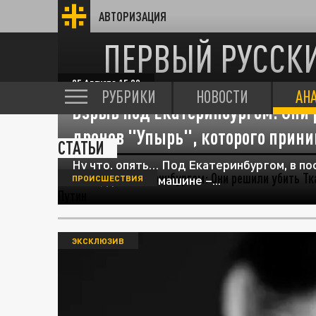
АВТОРИЗАЦИЯ
ПЕРВЫЙ РУССК
05 Августа 15:00
РУБРИКИ
НОВОСТИ
АН
Взрыв под Екатеринбургом: Они 
дронов "Упырь", которого прин
СТАТЬИ
Ну что, опять… Под Екатеринбургом, в п
Весь, дотла. В машине –...
ПРОИСШЕСТВИЯ
ЭКСКЛЮЗИВ