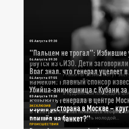
05 Августа 09:30
"Пальцем не трогал": Избившие
04 Августа 09:30
рвутся из СИЗО. Дети заговорили
Враг знал, что генерал уцелеет в
Тело агронома Никиты Зезина могут эксгу
04 Августа 07:55
намёком. Главный спонсор изве
которого он скончался, был...
Убийца-анимешница с Кубани за
Прогремело на Кудринской площади в цен
03 Августа 19:30
взрывать генерала в центре Мо
десятка человек пострадали. В...
Взрыв ресторана в Москве – кру
ЭКСКЛЮЗИВ
В телеграм-каналах появилась неофициа
пришёл на банкет?"
блогеры: названа личность молодой...
ПРОИСШЕСТВИЯ