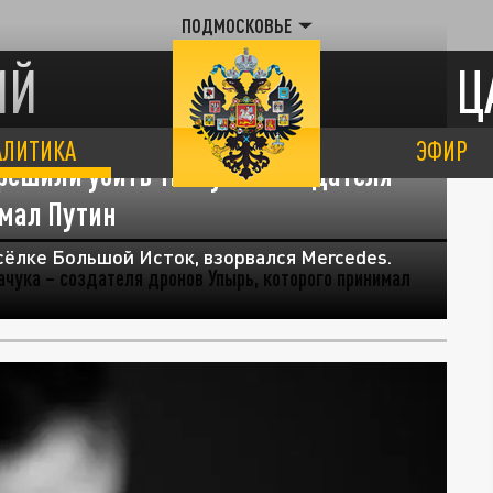
ПОДМОСКОВЬЕ
ИЙ
Ц
АЛИТИКА
ЭФИР
решили убить Ткачука – создателя
имал Путин
осёлке Большой Исток, взорвался Mercedes.