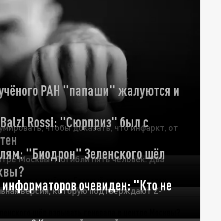
 учёного РАН "папаши" жалуются и
 Balzi Rossi: "Сюрприз" был с
мировать, чтобы доказать, что инфаркт, от
стен
 лям: "Биодрон" Зеленского шёл
тре Москвы. Погибли пять человек. Два
сквы?
г информаторов очевиден: "Кто не
льная версия, которую подтверждают Z-