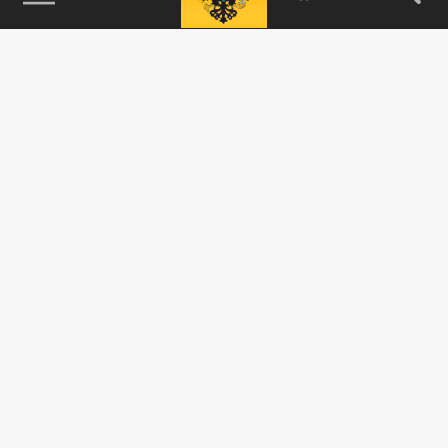
115093, г. Москва, переулок Партийный,
д.1, к.57, стр.3, эт.1, пом.I, ком.45