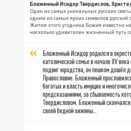
Блаженный Исидор Твердислов, Христа 
Один из самых уникальных русских свят
одним из самых ярких символов русской 
Жития этого угодника Божия известно нем
насколько удивителен жизненный путь св
Блаженный Исидор родился в окрестн
католической семье в начале XV века
подвиг юродства, он пешком дошёл д
Православие. Блаженный прославился
богатых и власть имущих и многочисл
предсказаниями, за сбываемость кот
Твердисловом. Блаженный скончался в
своей бедной хижины...