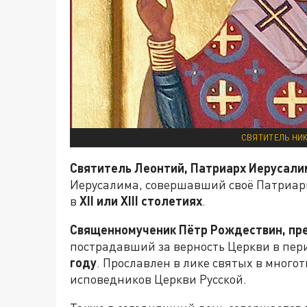
СВЯТИТЕЛЬ НИК
Святитель Леонтий, Патриарх Иерусали
Иерусалима, совершавший своё Патриар
в
XII
или
XIII
столетиях
.
Священномученик Пётр Рождествин, пр
пострадавший за верность Церкви в пери
году
. Прославлен в лике святых в много
исповедников Церкви Русской.