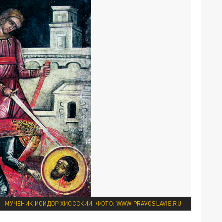
МУЧЕНИК ИСИДОР ХИОССКИЙ. ФОТО: WWW.PRAVOSLAVIE.RU