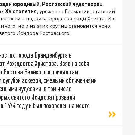
ради юродивый, Ростовский чудотворец
.
ых
XV столетия
, уроженец Германии, ставший
святости – подвига юродства ради Христа. Из
ного, но и из этих крупиц становится ясно,
ятого Исидора Ростовского:
остях города Бранденбурга в
 от Рождества Христова. Взяв на себя
о Ростова Великого и принял там
 сугубой аскезой, смелыми обличениями
енными чудесами, в том числе
орых святого Исидора прозвали
 1474 году и был похоронен на месте