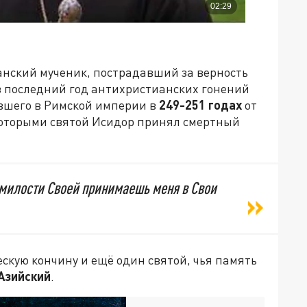
анский мученик, пострадавший за верность
 в последний год антихристианских гонений
вшего в Римской империи в
249-251 годах
от
 которыми святой Исидор принял смертный
 милости Своей принимаешь меня в Свои
скую кончину и ещё один святой, чья память
Азийский
.