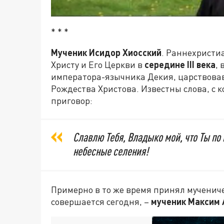
* * *
Мученик Исидор Хиосский
. Раннехристи
Христу и Его Церкви в
середине III века
,
императора-язычника Декия, царствова
Рождества Христова. Известны слова, с
приговор:
Славлю Тебя, Владыко мой, что Ты по
небесные селения!
Примерно в то же время принял мучениче
совершается сегодня, –
мученик Максим 