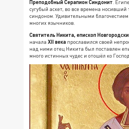
Преподобный Серапион Синдонит
. Егип
сугубый аскет, во все времена носивший
синдоном. Удивительными благочестием 
многих язычников.
Святитель Никита, епископ Новгородски
начала
XII
века
прославился своей непро
над ними отец Никита был поставлен епи
много истинных чудес и отошёл ко Госпо