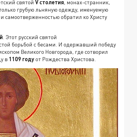
етский святой
V
столетия
, монах-странник,
 только грубую льняную одежду, именуемую
и самоотверженностью обратил ко Христу
й
. Этот русский святой
стой борьбой с бесами. И одержавший победу
скопом Великого Новгорода, где сотворил
ду в
1109 году
от Рождества Христова.