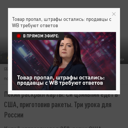
Товар пропал, штрафы остались: продавцы с
WB требуют ответов
В ПРЯМОМ ЭФИРЕ:
АНАЛИТИКА
КОЛЛАЖ ЦАРЬГРАДА
СЕРГЕЙ ЛАТЫШЕВ
08 ИЮЛЯ 21:00
ПОДПИШИТЕСЬ:
Пекин раскрыл карты: Си Цзиньпин едет в
США, приготовив ракеты. Три урока для
России