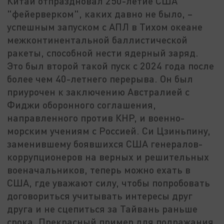
Китай отпраздновал 250-летие США
"фейерверком", каких давно не было, –
успешным запуском с АПЛ в Тихом океане
межконтинентальной баллистической
ракеты, способной нести ядерный заряд.
Это был второй такой пуск с 2024 года после
более чем 40-летнего перерыва. Он был
приурочен к заключению Австралией с
Фиджи оборонного соглашения,
направленного против КНР, и военно-
морским учениям с Россией. Си Цзиньпину,
заменившему боявшихся США генералов-
коррупционеров на верных и решительных
военачальников, теперь можно ехать в
США, где уважают силу, чтобы попробовать
договориться учитывать интересы друг
друга и не сцепиться за Тайвань раньше
срока. Прекрасный пример для подражания,