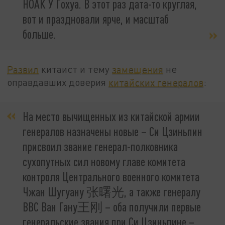
НОАК У Гохуа. В этот раз дата-то круглая,
вот и праздновали ярче, и масштаб
больше.
Развил
китаист и тему
замещения
не
оправдавших доверия
китайских генералов
:
На место вычищенных из китайской армии
генералов назначены новые – Си Цзиньпин
присвоил звание генерал-полковника
сухопутных сил новому главе комитета
контроля Центрального военного комитета
Чжан Шугуану 张曙光, а также генералу
ВВС Ван Гану王刚 – оба получили первые
генеральские звания при Си Цзиньпине –