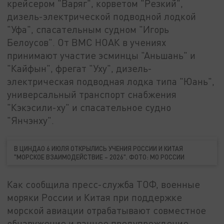
крейсером "Варяг", корветом "Резкий",
дизель-электрической подводной лодкой
"Уфа", спасательным судном "Игорь
Белоусов". От ВМС НОАК в учениях
принимают участие эсминцы "Аньшань" и
"Кайфын", фрегат "Уху", дизель-
электрическая подводная лодка типа "Юань",
универсальный транспорт снабжения
"Кэкэсили-ху" и спасательное судно
"Янчэнху".
В ЦИНДАО 6 ИЮЛЯ ОТКРЫЛИСЬ УЧЕНИЯ РОССИИ И КИТАЯ
"МОРСКОЕ ВЗАИМОДЕЙСТВИЕ – 2026". ФОТО: МО РОССИИ
Как сообщила пресс-служба ТОФ, военные
моряки России и Китая при поддержке
морской авиации отрабатывают совместное
обнаружение и раннее предупреждение,