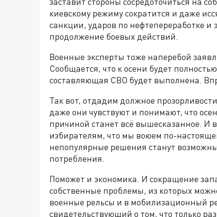
заставит стороны сосредоточиться на с
киевскому режиму сократится и даже исс
санкции, ударов по нефтепереработке и
продолжение боевых действий.
Военные эксперты тоже наперебой заявля
Сообщается, что к осени будет полность
составляющая СВО будет выполнена. Впро
Так вот, отдадим должное прозорливости 
даже они чувствуют и понимают, что осен
причиной станет всё вышесказанное. И в
избирателям, что мы воюем по-настоящем
непопулярные решения станут возможны
потребления.
Поможет и экономика. И сокращение зап
собственные проблемы, из которых можно
военные рельсы и в мобилизационный р
свидетельствующий о том, что только ра