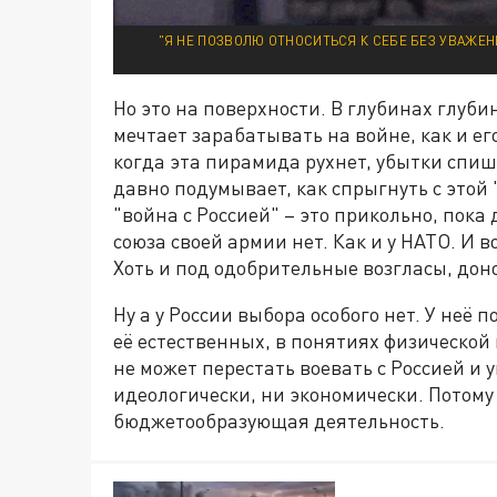
"Я НЕ ПОЗВОЛЮ ОТНОСИТЬСЯ К СЕБЕ БЕЗ УВАЖЕНИ
Но это на поверхности. В глубинах глуб
мечтает зарабатывать на войне, как и е
когда эта пирамида рухнет, убытки спиш
давно подумывает, как спрыгнуть с этой 
"война с Россией" – это прикольно, пока
союза своей армии нет. Как и у НАТО. И 
Хоть и под одобрительные возгласы, дон
Ну а у России выбора особого нет. У неё 
её естественных, в понятиях физической
не может перестать воевать с Россией и 
идеологически, ни экономически. Потому 
бюджетообразующая деятельность.