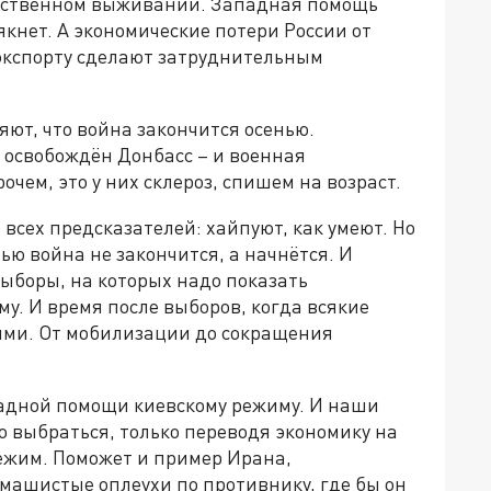
обственном выживании. Западная помощь
якнет. А экономические потери России от
 экспорту сделают затруднительным
ют, что война закончится осенью.
ю освобождён Донбасс – и военная
чем, это у них склероз, спишем на возраст.
всех предсказателей: хайпуют, как умеют. Но
ью война не закончится, а начнётся. И
ыборы, на которых надо показать
у. И время после выборов, когда всякие
ми. От мобилизации до сокращения
адной помощи киевскому режиму. И наши
 выбраться, только переводя экономику на
ежим. Поможет и пример Ирана,
змашистые оплеухи по противнику, где бы он