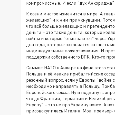
компромиссные. И если "дух Анкориджа" 
К осени многое изменится в мире. А глав
желающих" и к ним примкнувшим. Потому 
что всё больше желающих и претенденто
деньги – это такие деньги, которые ко
войны и которые "отмываются" через Укр
два года, которые закончатся за шесть м
индивидуальные пожертвования. И прете
поддержки собственного ВПК. Кто-то прос
Саммит НАТО в Анкаре на фоне этого ста
Польша и её мелкие прибалтийские сос
резонный вопрос: если у Европы "война с
необходимо направлять в Польшу, Приба
Европейского союза. Ну и подкинуть опр
что до Франции, Германии и Великобрит
Европу" – это не про Украину вовсе. А в
присовокупилась Италия. Мол, премьер-