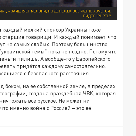
Я", – ЗАЯВЛЯЕТ МЕЛОНИ, НО ДЕНЕЖЕК ВСЁ РАВНО ХОЧЕТСЯ.
ВИДЕО: RUPTLY
ин каждый мелкий спонсор Украины тоже
го старшие товарищи. И каждый понимает, что
ут на самых слабых. Поэтому большинство
"украинской темы" пока не поздно. Потому что
 деньги пилишь. А вообще-то у Европейского
воевать придётся каждому самостоятельно.
осящиеся с безопасного расстояния.
под боком, на её собственной земле, в пределах
 географии, создана враждебная ЧВК, которая
уничтожать всё русское. Не может ни
что именно война с Россией – это её