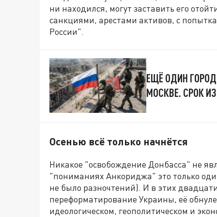
ни находился, могут заставить его отойт
санкциями, арестами активов, с попытк
России".
ЕЩЁ ОДИН ГОРОД
МОСКВЕ. СРОК И
Осенью всё только начнётся
Никакое "освобождение Донбасса" не явл
"пониманиях Анкориджа" это только оди
не было разночтений). И в этих двадцат
переформатирование Украины, её обнуле
идеологическом, геополитическом и экон