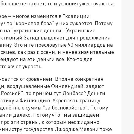
больше не пахнет, то и условия ужесточаются.
ное – многое изменится в "коалиции
что "кормовая база" у них сужается. Потому
в на "украинские деньги". Украинские
ллективный Запад выделяет для продолжения
аину. Это и те пресловутые 90 миллиардов на
есяцев, как раз к осени, и менее значительные
ндуют на эти деньги все. Кто-то для
то хочет украсть.
новится откровением. Вполне конкретная
еди, воодушевлённые Финляндией, задают
 Россией", то при чём тут Донбасс? Деньги
лтику и Финляндию. Укреплять границу
еделённые суммы "за беспокойство". Потому
ании далеко. Потому что "мы защищаем
от про эти страны, к которым неожиданно
министру государства Джордже Мелони тоже