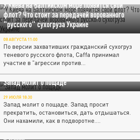
У Киева на Балтийском море появится свой
флот? Что стоит за передачей ворованного
"русского" сухогруза Украине
08 АВГУСТА 11:00
По версии захвативших гражданский сухогруз
теневого русского флота, Caffa принимал
участие в "агрессии против...
Запад молит о пощаде
29 ИЮЛЯ 18:30
Запад молит о пощаде. Запад просит
прекратить, остановиться, дать отдышаться.
Они нахамили, как в подворотне....
Сбывается предсказание старцев: Буданов* –
в Лавре