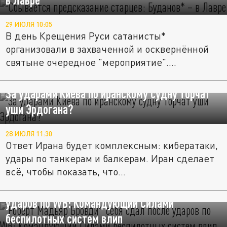
29 ИЮЛЯ 10:05
В день Крещения Руси сатанисты*
организовали в захваченной и осквернённой
святыне очередное "мероприятие"....
За ударами Киева по иранскому судну торчат
уши Эрдогана?
28 ИЮЛЯ 11:30
Ответ Ирана будет комплексным: кибератаки,
удары по танкерам и балкерам. Иран сделает
всё, чтобы показать, что...
Роберт "Мадьяр" Бровди* себя "сдал" после
ударов по WB: Командующий Силами
беспилотных систем влип