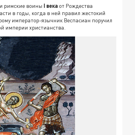
ти римские воины
I
века
от Рождества
сти в годы, когда в ней правил жестокий
орому император-язычник Веспасиан поручил
ой империи христианства.