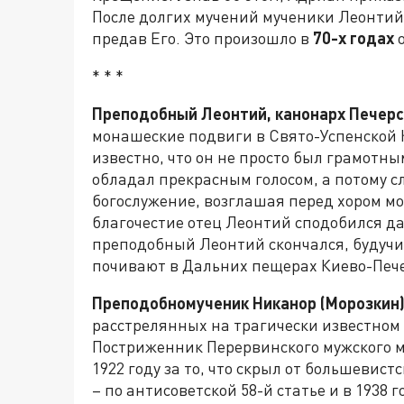
После долгих мучений мученики Леонтий,
предав Его. Это произошло в
70-х годах
* * *
Преподобный Леонтий, канонарх Печер
монашеские подвиги в Свято-Успенской 
известно, что он не просто был грамотны
обладал прекрасным голосом, а потому сл
богослужение, возглашая перед хором мо
благочестие отец Леонтий сподобился д
преподобный Леонтий скончался, будучи
почивают в Дальних пещерах Киево-Печ
Преподобномученик Никанор (Морозкин
расстрелянных на трагически известном
Постриженник Перервинского мужского м
1922 году за то, что скрыл от большевис
– по антисоветской 58-й статье и в 1938 