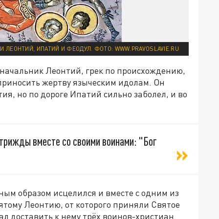
И ЛЕОНТИЙ, ИПАТИЙ И ФЕОДУЛ. ФОТО: WWW.PRAVOSLAVIE.RU
начальник Леонтий, грек по происхождению,
приносить жертву языческим идолам. Он
ия, но по дороге Ипатий сильно заболел, и во
:
 трижды вместе со своими воинами: "Бог
сным образом исцелился и вместе с одним из
вятому Леонтию, от которого приняли Святое
ал доставить к нему трёх воинов-христиан.