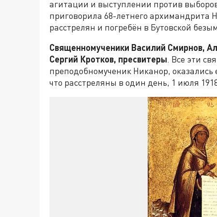
агитации и выступлении против выборов
приговорила 68-летнего архимандрита Н
расстрелян и погребён в Бутовской безы
Священномученики Василий Смирнов, Ал
Сергий Кротков, пресвитеры
. Все эти с
преподобномученик Никанор, оказались е
что расстреляны в один день, 1 июля 191