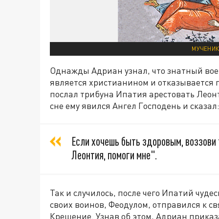
МУЧЕНИК
Однажды Адриан узнал, что знатный вое
является христианином и отказывается 
послал трибуна Ипатия арестовать Леонт
сне ему явился Ангел Господень и сказал
Если хочешь быть здоровым, воззови
Леонтия, помоги мне".
Так и случилось, после чего Ипатий чуде
своих воинов, Феодулом, отправился к с
Крещение. Узнав об этом, Адриан приказ