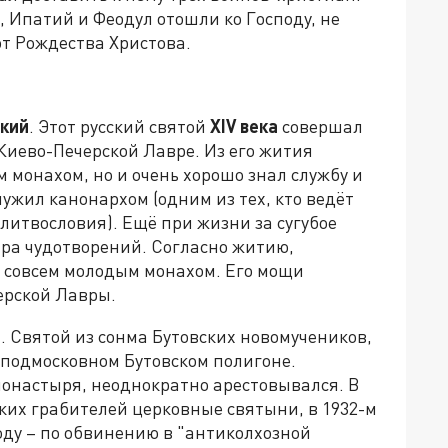
 Ипатий и Феодул отошли ко Господу, не
от Рождества Христова.
ский
. Этот русский святой
XIV
века
совершал
Киево-Печерской Лавре. Из его жития
м монахом, но и очень хорошо знал службу и
ужил канонархом (одним из тех, кто ведёт
литвословия). Ещё при жизни за сугубое
ара чудотворений. Согласно житию,
 совсем молодым монахом. Его мощи
ерской Лавры.
)
. Святой из сонма Бутовских новомучеников,
 подмосковном Бутовском полигоне.
онастыря, неоднократно арестовывался. В
тских грабителей церковные святыни, в 1932-м
году – по обвинению в "антиколхозной