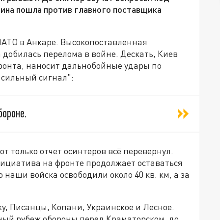
аина пошла против главного поставщика
НАТО в Анкаре. Высокопоставленная
 добилась перелома в войне. Дескать, Киев
ронта, наносит дальнобойные удары по
 сильный сигнал":
бороне.
от только отчет осинтеров всё перевернул.
нициатива на фронте продолжает оставаться
 наши войска освободили около 40 кв. км, а за
у, Писанцы, Копани, Украинское и Лесное.
ый рубеж обороны перед Краматорском, до