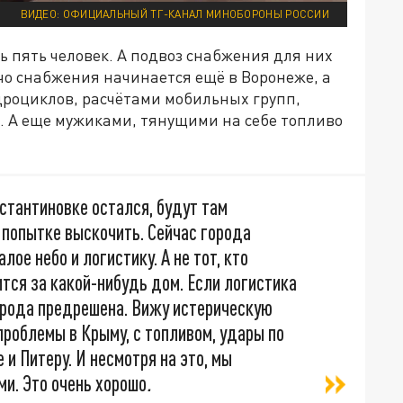
ВИДЕО: ОФИЦИАЛЬНЫЙ ТГ-КАНАЛ МИНОБОРОНЫ РОССИИ
ь пять человек. А подвоз снабжения для них
ечо снабжения начинается ещё в Воронеже, а
дроциклов, расчётами мобильных групп,
. А еще мужиками, тянущими на себе топливо
нстантиновке остался, будут там
и попытке выскочить. Сейчас города
лое небо и логистику. А не тот, кто
тся за какой-нибудь дом. Если логистика
города предрешена. Вижу истерическую
 проблемы в Крыму, с топливом, удары по
 и Питеру. И несмотря на это, мы
ми. Это очень хорошо
.