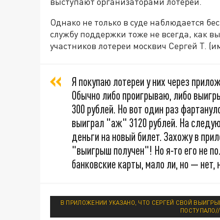
выступают организаторами лотерей.
Однако не только в суде наблюдается бе
службу поддержки тоже не всегда, как вы
участников лотереи москвич Сергей Т. (и
Я покупаю лотереи у них через прило
Обычно либо проигрываю, либо выигр
300 рублей. Но вот один раз фартанул
выиграл "аж" 3120 рублей. На следу
деньги на новый билет. Захожу в прил
"выигрыш получен"! Но я-то его не по
банковские карты, мало ли, но — нет, 
В ПРИЛОЖЕНИИ УКАЗАНО, ЧТО СЕРГЕЙ СВОЙ ВЫИГРЫШ
ПОСТУПАЛО/