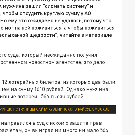
у, мужчина решил "сломать систему" и
 чтобы отсудить круглую сумму у АО
Но ему это ожидаемо не удалось, потому что
то мог на ней поживиться, а чтобы поживиться
 неслыханной щедрости", читайте в материале
ого суда, который неожиданно получил
арственном новостном агентстве, это дело
 12 лотерейных билетов, из которых два были
шем на сумму 1610 рублей. Однако мужчина
ивные лотереи" 566 тысяч рублей.
КРИНШОТ СТРАНИЦЫ САЙТА КУЗЬМИНСКОГО РАЙСУДА МОСКВЫ
 направился в суд с иском о защите прав
расчётам, он выиграл ни много ни мало 566