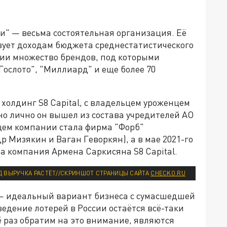
и" — весьма состоятельная организация. Её
твует доходам бюджета среднестатистического
нии множество брендов, под которыми
Гослото", "Миллиард" и еще более 70
 холдинг S8 Capital, с владельцем уроженцем
 лично он вышел из состава учредителей АО
ьцем компании стала фирма "Форб"
др Мизякин и Ваган Геворкян), а в мае 2021-го
а компания Армена Саркисяна S8 Capital.
ОД ВЫРУЧКА РАСТЁТ//СКРИНШОТ СТРАНИЦЫ САЙТА
CHECKO.RU
я — идеальный вариант бизнеса с сумасшедшей
едение лотерей в России остаётся всё-таки
ё раз обратим на это внимание, являются