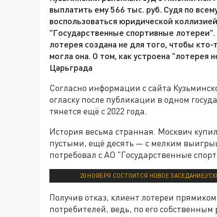
выплатить ему 566 тыс. руб. Судя по всем
воспользоваться юридической коллизией,
"Государственные спортивные лотереи". 
лотерея создана не для того, чтобы кто-
могла она. О том, как устроена "лотерея
Царьграда
Согласно информации с сайта Кузьминск
огласку после публикации в одном госуд
тянется ещё с 2022 года.
История весьма странная. Москвич купил
пустыми, ещё десять — с мелким выигры
потребовал с АО "Государственные спорт
20 НОЯБРЯ СОСТОИТСЯ НОВОЕ ЗАСЕДАНИЕ//С
Получив отказ, клиент лотереи прямиком
потребителей, ведь, по его собственным 