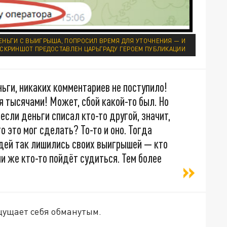
ДЕНЬГИ С ВЫИГРЫША, ПОПРОСИЛ ВРЕМЯ ДЛЯ УТОЧНЕНИЯ — И
/СКРИНШОТ ПРЕДОСТАВЛЕН ЦАРЬГРАДУ ГЕРОЕМ ПУБЛИКАЦИИ
ньги, никаких комментариев не поступило!
я тысячами! Может, сбой какой-то был. Но
если деньги списал кто-то другой, значит,
 это мог сделать? То-то и оно. Тогда
юдей так лишились своих выигрышей — кто
 ли же кто-то пойдёт судиться. Тем более
щущает себя обманутым.