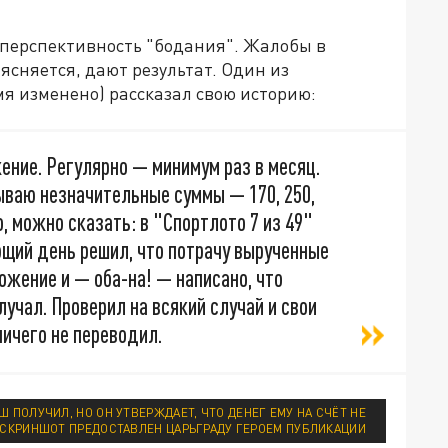
сперспективность "бодания". Жалобы в
ясняется, дают результат. Один из
мя изменено) рассказал свою историю:
жение. Регулярно — минимум раз в месяц.
ываю незначительные суммы — 170, 250,
о, можно сказать: в "Спортлото 7 из 49"
ющий день решил, что потрачу вырученные
ожение и — оба-на! — написано, что
лучал. Проверил на всякий случай и свои
ничего не переводил.
 ПОЛУЧИЛ, НО ОН УТВЕРЖДАЕТ, ЧТО ДЕНЕГ ЕМУ НА СЧЁТ НЕ
/СКРИНШОТ ПРЕДОСТАВЛЕН ЦАРЬГРАДУ ГЕРОЕМ ПУБЛИКАЦИИ