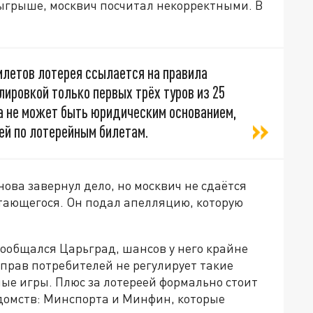
зыгрыше, москвич посчитал некорректными. В
летов лотерея ссылается на правила
ировкой только первых трёх туров из 25
а не может быть юридическим основанием,
ей по лотерейным билетам.
нова завернул дело, но москвич не сдаётся
тающегося. Он подал апелляцию, которую
пообщался Царьград, шансов у него крайне
е прав потребителей не регулирует такие
ные игры. Плюс за лотереей формально стоит
едомств: Минспорта и Минфин, которые