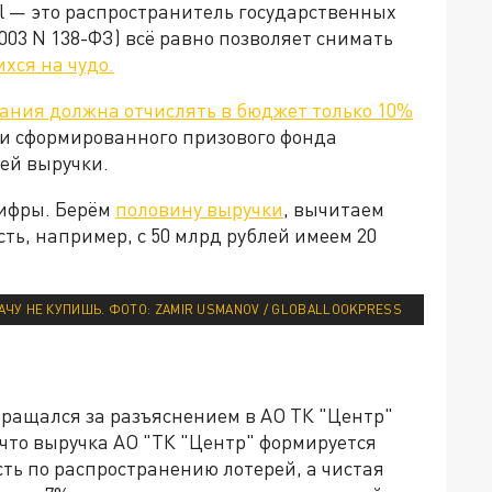
l — это распространитель государственных
.2003 N 138-ФЗ) всё равно позволяет снимать
хся на чудо.
ания должна отчислять в бюджет только 10%
 и сформированного призового фонда
ей выручки.
ифры. Берём
половину выручки
, вычитаем
сть, например, с 50 млрд рублей имеем 20
АЧУ НЕ КУПИШЬ. ФОТО: ZAMIR USMANOV / GLOBALLOOKPRESS
бращался за разъяснением в АО ТК "Центр"
 что выручка АО "ТК "Центр" формируется
сть по распространению лотерей, а чистая