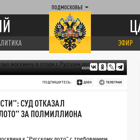
ПОДМОСКОВЬЕ
ИЙ
Ц
АЛИТИКА
ЭФИР
КОЛЛАЖ ЦАРЬГРАДА
ПОДПИШИТЕСЬ:
СТИ": СУД ОТКАЗАЛ
 ЛОТО" ЗА ПОЛМИЛЛИОНА
осквича к "Русскому лото" с требованием