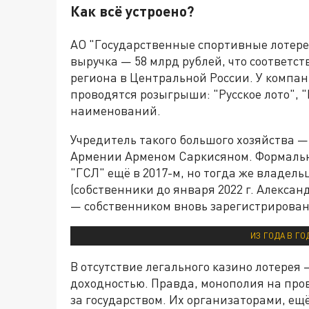
Как всё устроено?
АО "Государственные спортивные лотере
выручка — 58 млрд рублей, что соответс
региона в Центральной России. У компа
проводятся розыгрыши: "Русское лото", "
наименований.
Учредитель такого большого хозяйства —
Армении Арменом Саркисяном. Формально
"ГСЛ" ещё в 2017-м, но тогда же владел
(собственники до января 2022 г. Алексан
— собственником вновь зарегистрирован
ИЗ ГОДА В Г
В отсутствие легального казино лотере
доходностью. Правда, монополия на пров
за государством. Их организаторами, ещ