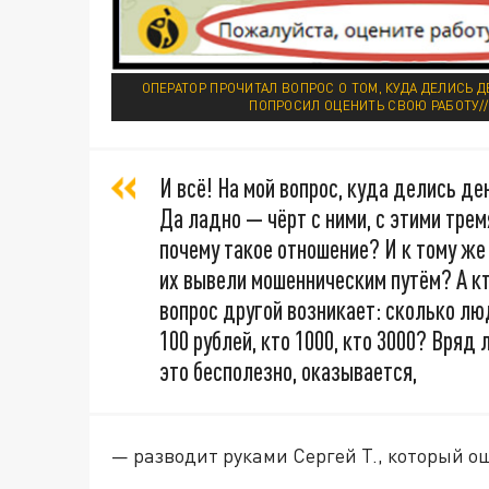
ОПЕРАТОР ПРОЧИТАЛ ВОПРОС О ТОМ, КУДА ДЕЛИСЬ 
ПОПРОСИЛ ОЦЕНИТЬ СВОЮ РАБОТУ/
И всё! На мой вопрос, куда делись де
Да ладно — чёрт с ними, с этими трем
почему такое отношение? И к тому же 
их вывели мошенническим путём? А кто
вопрос другой возникает: сколько л
100 рублей, кто 1000, кто 3000? Вряд
это бесполезно, оказывается,
— разводит руками Сергей Т., который о